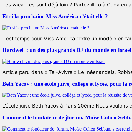
Les vacances sont déjà loin ? Partez illico à Cuba en all
Et si la prochaine Miss América c’était elle ?
ll est temps pour Miss America d’être un modèle en faute
Hardwell : un des plus grands DJ du monde en Israël
Article paru dans « Tel-Avivre » Le néerlandais, Robb
Beth Yacov : une école juive, collège et lycée, pour la r
L’école juive Beth Yacov à Paris 20ème Nous voulons ce 
Comment le fondateur de jforum, Moïse Cohen Sebban,