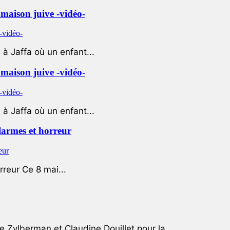
e maison juive -vidéo-
à Jaffa où un enfant...
e maison juive -vidéo-
à Jaffa où un enfant...
 larmes et horreur
rreur Ce 8 mai...
e Zylberman et Claudine Douillet pour la...