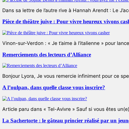
Dans sa lettre de l’autre rive à Hannah Arendt : Le J’a
Pièce de théâtre juive : Pour vivre heureux vivons cas
Vinon-sur-Verdon : « Je t’aime à l’italienne » pour lance
Remerciements des lecteurs d’Alliance
Bonjour Lyora, Je vous remercie infiniment pour ce specta
A l’oulpan, dans quelle classe vous inscrire?
Article paru dans « Tel-Avivre » Sauf si vous êtes un(e)
La Sachertorte : le gâteau princier réalisé par un jeun