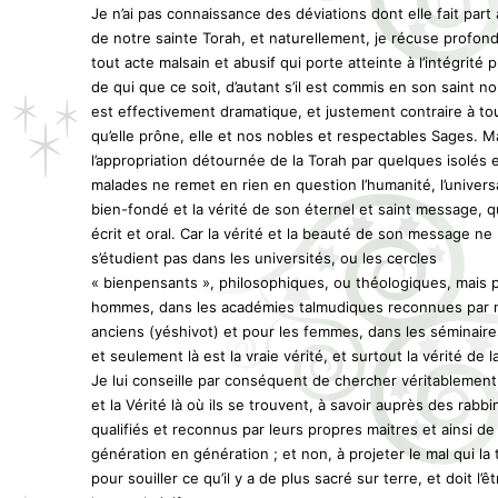
Je n’ai pas connaissance des déviations dont elle fait par
de notre sainte Torah, et naturellement, je récuse profo
tout acte malsain et abusif qui porte atteinte à l’intégrité 
de qui que ce soit, d’autant s’il est commis en son saint n
est effectivement dramatique, et justement contraire à to
qu’elle prône, elle et nos nobles et respectables Sages. M
l’appropriation détournée de la Torah par quelques isolés 
malades ne remet en rien en question l’humanité, l’universa
bien-fondé et la vérité de son éternel et saint message, qu’
écrit et oral. Car la vérité et la beauté de son message ne
s’étudient pas dans les universités, ou les cercles
« bienpensants », philosophiques, ou théologiques, mais 
hommes, dans les académies talmudiques reconnues par 
anciens (yéshivot) et pour les femmes, dans les séminaires
et seulement là est la vraie vérité, et surtout la vérité de l
Je lui conseille par conséquent de chercher véritablement
et la Vérité là où ils se trouvent, à savoir auprès des rabbi
qualifiés et reconnus par leurs propres maitres et ainsi de
génération en génération ; et non, à projeter le mal qui la 
pour souiller ce qu’il y a de plus sacré sur terre, et doit l’ê