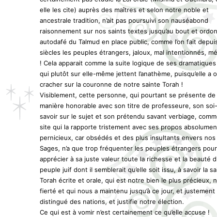
elle les cite) auprès des maîtres et selon notre noble et
ancestrale tradition, n’ait pas poursuivi son nauséabond
raisonnement sur nos saints textes jusqu’au bout et ordo
autodafé du Talmud en place public, comme l’on fait depui
siècles les peuples étrangers, jaloux, mal intentionnés, m
! Cela apparait comme la suite logique de ses dramatiques
qui plutôt sur elle-même jettent l’anathème, puisqu’elle a 
cracher sur la couronne de notre sainte Torah !
Visiblement, cette personne, qui pourtant se présente de
manière honorable avec son titre de professeure, son soi
savoir sur le sujet et son prétendu savant verbiage, com
site qui la rapporte tristement avec ses propos absolumen
pernicieux, car obsédés et des plus insultants envers nos
Sages, n’a que trop fréquenter les peuples étrangers pour
apprécier à sa juste valeur toute la richesse et la beauté 
peuple juif dont il semblerait qu’elle soit issu, à savoir la s
Torah écrite et orale, qui est notre bien le plus précieux, 
fierté et qui nous a maintenu jusqu’à ce jour, et justement
distingué des nations, et justifie notre élection.
Ce qui est à vomir n’est certainement ce qu’elle accuse !