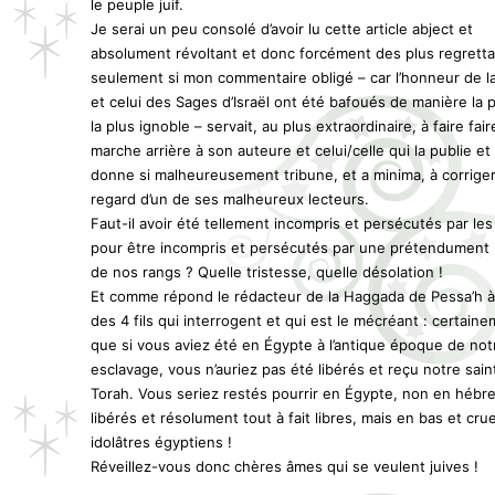
le peuple juif.
Je serai un peu consolé d’avoir lu cette article abject et
absolument révoltant et donc forcément des plus regretta
seulement si mon commentaire obligé – car l’honneur de l
et celui des Sages d’Israël ont été bafoués de manière la pl
la plus ignoble – servait, au plus extraordinaire, à faire fair
marche arrière à son auteure et celui/celle qui la publie et 
donne si malheureusement tribune, et a minima, à corriger
regard d’un de ses malheureux lecteurs.
Faut-il avoir été tellement incompris et persécutés par les
pour être incompris et persécutés par une prétendument 
de nos rangs ? Quelle tristesse, quelle désolation !
Et comme répond le rédacteur de la Haggada de Pessa’h à
des 4 fils qui interrogent et qui est le mécréant : certain
que si vous aviez été en Égypte à l’antique époque de not
esclavage, vous n’auriez pas été libérés et reçu notre sain
Torah. Vous seriez restés pourrir en Égypte, non en hébr
libérés et résolument tout à fait libres, mais en bas et crue
idolâtres égyptiens !
Réveillez-vous donc chères âmes qui se veulent juives !