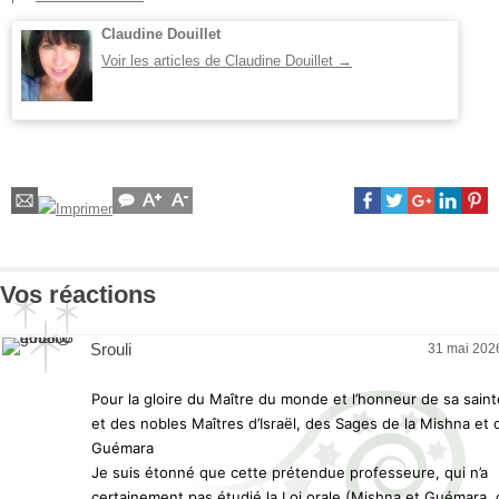
Claudine Douillet
Voir les articles de Claudine Douillet
→
Vos réactions
Srouli
31 mai 2026
Pour la gloire du Maître du monde et l’honneur de sa sain
et des nobles Maîtres d’Israël, des Sages de la Mishna et 
Guémara
Je suis étonné que cette prétendue professeure, qui n’a
certainement pas étudié la Loi orale (Mishna et Guémara