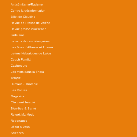
Antisémitisme/Racisme
Contre la désinformation
Billet de Claudine
Revue de Presse de Valérie
Revue presse israélienne
Judaïsme
Le sens de nos fêtes juives
Les fêtes d'Alliance et Aharon
Lettres Hebraiques de Lalou
Coach Familial
Cacheroute
Les mots dans la Thora
Temple
Humour – Thorapie
Les Contes
Magazine
Clin d'oeil beauté
Bien-être & Santé
Relook Ma Mode
Reportages
Décor & vous
Sciences