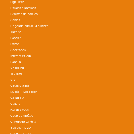
High-Tech
Paroles d'hommes
Femmes de paroles
Sorties
L'agenda culturel d'Alliance
Théâtre
Fashion
Danse
Spectacles
Internet et jeux
Food-in
Shopping
Tourisme
SPA
Cours/Stages
Musée – Exposition
Going out
Culture
Rendez-vous
Coup de théâtre
Chronique Cinéma
Selection DVD
Coup de coeur