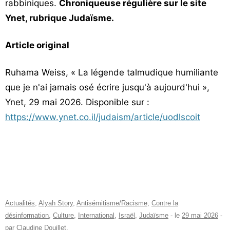
rabbiniques.
Chroniqueuse régulière sur le site
Ynet, rubrique Judaïsme.
Article original
Ruhama Weiss, « La légende talmudique humiliante
que je n'ai jamais osé écrire jusqu'à aujourd'hui »,
Ynet, 29 mai 2026. Disponible sur :
https://www.ynet.co.il/judaism/article/uodlscoit
Actualités
,
Alyah Story
,
Antisémitisme/Racisme
,
Contre la
désinformation
,
Culture
,
International
,
Israël
,
Judaïsme
- le
29 mai 2026
-
par
Claudine Douillet
.