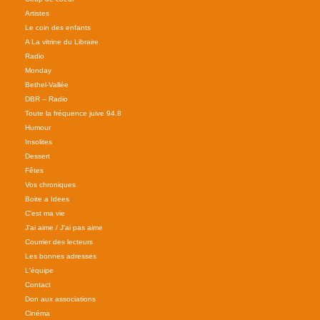
Artistes
Le coin des enfants
A La vitrine du Libraire
Radio
Monday
Bethel-Vallée
DBR – Radio
Toute la fréquence juive 94.8
Humour
Insolites
Dessert
Fêtes
Vos chroniques
Boite a Idees
C'est ma vie
J'ai aime / J'ai pas aime
Courrier des lecteurs
Les bonnes adresses
L'équipe
Contact
Don aux associations
Cinéma