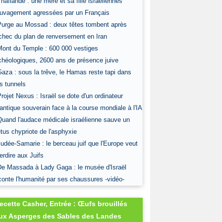
Thaïlande : une mère et sa fille israéliennes
uvagement agressées par un Français
Purge au Mossad : deux têtes tombent après
échec du plan de renversement en Iran
Mont du Temple : 600 000 vestiges
chéologiques, 2600 ans de présence juive
Gaza : sous la trêve, le Hamas reste tapi dans
s tunnels
Projet Nexus : Israël se dote d'un ordinateur
antique souverain face à la course mondiale à l'IA
Quand l'audace médicale israélienne sauve un
tus chypriote de l'asphyxie
Judée-Samarie : le berceau juif que l'Europe veut
terdire aux Juifs
De Massada à Lady Gaga : le musée d'Israël
conte l'humanité par ses chaussures -vidéo-
ecette Casher, Entrée : Œufs brouillés
ux Asperges des Sables des Landes