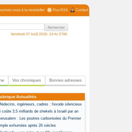
nscrivez-vous à la newsletter
Flux RSS
Contact
Vendredi 07 Août 2026-
24 Av 5786
ine
Vos chroniques
Bonnes adresses
ubrique Actualités
Médecins, ingénieurs, cadres : l'exode silencieux
i coûte 3,5 milliards de shekels à Israël par an
Jerusalem : Les poutres carbonisées du Premier
mple exhumées après 26 siècles