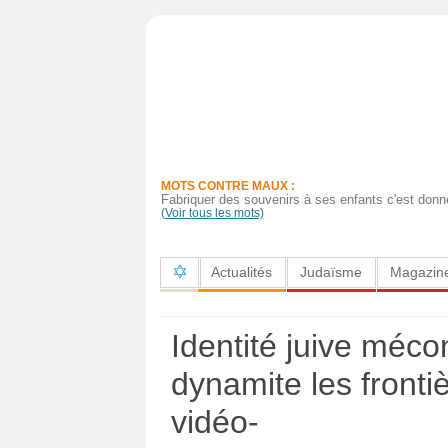
Actualités
Judaïsme
Magazine
MOTS CONTRE MAUX :
Sorties
Fabriquer des souvenirs à ses enfants c'est donne
(Voir tous les mots)
Culture
Actualités
Judaïsme
Magazin
Radio
High-
Identité juive mécon
Tech
dynamite les fronti
Insolites
vidéo-
Cuisine