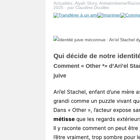
Actualités
,
Alyah Story
,
Antisémitisme/Raci
Vos
2025
-
par
Claudine Douillet
.
chroniques
Les
bonnes
adresses
Qui décide de notre identit
Comment « Other *» d’Ari’el Sta
juive
Ari’el Stachel, enfant d’une mère 
grandi comme un puzzle vivant qu
Dans « Other », l’acteur expose sa
métisse
que les regards extérieur
Il y raconte comment on peut être
l’être vraiment, trop sombre pour l