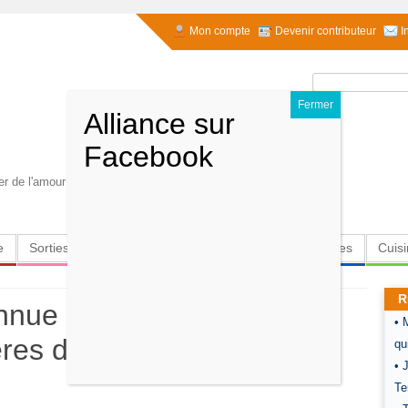
Mon compte
Devenir contributeur
I
Rechercher :
r de l'amour en héritage.. Claudine Douillet
e
Sorties
Culture
Radio
High-Tech
Insolites
Cuis
R
nue : Ari’el Stachel
• 
ères de l’appartenance -
qu
• 
Te