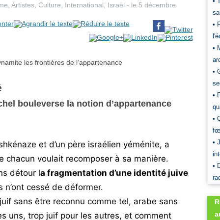
• 
sme
,
Artistes
,
Culture
,
International
,
Israël
- le
5 décembre
sa
• 
l'
• 
ar
• 
se
é
• 
chel bouleverse la notion d’appartenance
qu
• 
fœ
• 
ashkénaze et d’un père israélien yéménite, a
in
e chacun voulait recomposer à sa manière.
• 
ns détour l
a fragmentation d’une identité juive
ra
s n’ont cessé de déformer.
 juif sans être reconnu comme tel, arabe sans
R
a
es uns, trop juif pour les autres, et comment