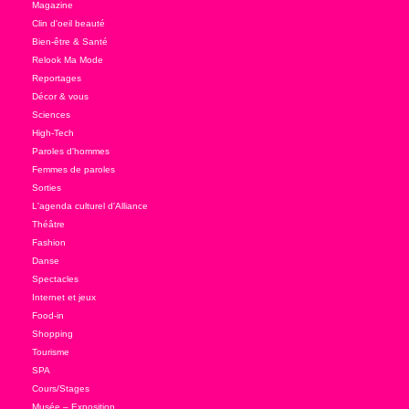
Magazine
Clin d'oeil beauté
Bien-être & Santé
Relook Ma Mode
Reportages
Décor & vous
Sciences
High-Tech
Paroles d'hommes
Femmes de paroles
Sorties
L'agenda culturel d'Alliance
Théâtre
Fashion
Danse
Spectacles
Internet et jeux
Food-in
Shopping
Tourisme
SPA
Cours/Stages
Musée – Exposition