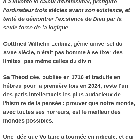
Il a inventé le calcul infinitésimal, préfiguré
Vos
l'ordinateur trois siècles avant son existence, et
chroniques
tenté de démontrer l'existence de Dieu par la
Les
seule force de la logique.
bonnes
adresses
Gottfried Wilhelm Leibniz, génie universel du
XVIIe siècle, n'était pas homme à se fixer des
limites pas même celles du divin.
Sa
Théodicée, publiée en 1710 et traduite en
hébreu pour la première fois en 2024, reste l'un
des paris intellectuels les plus audacieux de
l'histoire de la pensée : prouver que notre monde,
avec toutes ses horreurs, est le meilleur des
mondes possibles.
Une idée que Voltaire a tournée en ridicule, et qui