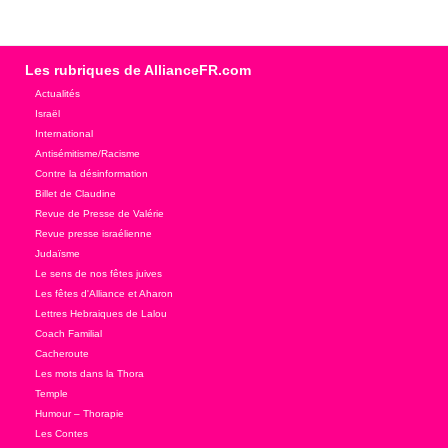
Les rubriques de AllianceFR.com
Actualités
Israël
International
Antisémitisme/Racisme
Contre la désinformation
Billet de Claudine
Revue de Presse de Valérie
Revue presse israélienne
Judaïsme
Le sens de nos fêtes juives
Les fêtes d'Alliance et Aharon
Lettres Hebraiques de Lalou
Coach Familial
Cacheroute
Les mots dans la Thora
Temple
Humour – Thorapie
Les Contes