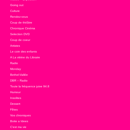
Going out
Culture
Rendez-vous
Coup de théâtre
Chronique Cinéma
Selection DVD
Coup de coeur
Artistes
Le coin des enfants
A La vitrine du Libraire
Radio
Monday
Bethel-Vallée
DBR – Radio
Toute la fréquence juive 94.8
Humour
Insolites
Dessert
Fêtes
Vos chroniques
Boite a Idees
C'est ma vie