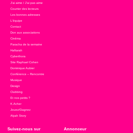
J'ai aime / J'ai pas aime
Courrier des lecteurs
Les bonnes adresses
L'équipe
Contact
Don aux associations
Cinéma
Paracha de la semaine
Haftarah
Cyberthora
Site Raphael Cohen
Dominique Aubier
Conférence – Rencontre
Musique
Design
Clubbing
Et nos petits ?
K.Acher
Jouez/Gagnez
Alyah Story
Suivez-nous sur
Annonceur