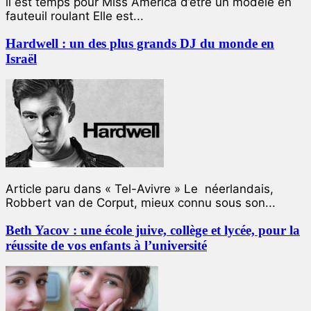
ll est temps pour Miss America d’être un modèle en
fauteuil roulant Elle est...
Hardwell : un des plus grands DJ du monde en
Israël
Article paru dans « Tel-Avivre » Le néerlandais,
Robbert van de Corput, mieux connu sous son...
Beth Yacov : une école juive, collège et lycée, pour la
réussite de vos enfants à l’université