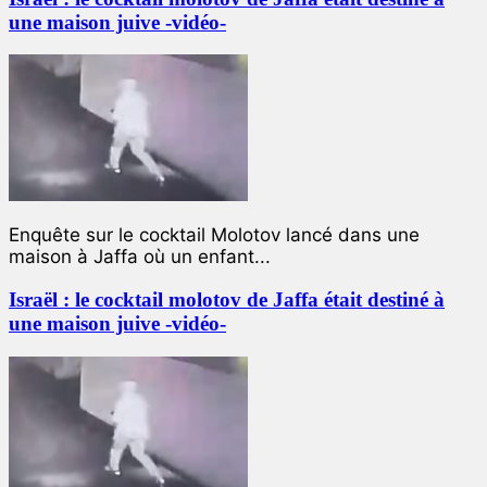
une maison juive -vidéo-
Enquête sur le cocktail Molotov lancé dans une
maison à Jaffa où un enfant...
Israël : le cocktail molotov de Jaffa était destiné à
une maison juive -vidéo-