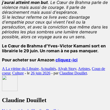
j'aurai atteint mon but
. Le Cœur de Brahma parle de
violence mais aussi de courage. Il parle de
déracinement mais aussi d'espérance.
Si le lecteur referme ce livre avec davantage
d'empathie pour ceux qui vivent l'exil ou la
persécution, et avec la conviction que même dans les
périodes les plus sombres une lumière demeure
possible, alors ce voyage aura eu un sens.
Le Cœur de Brahma d'Yves-Victor Kamami sort en
librairie le 29 juin. Un roman à ne pas manquer.
Pour acheter sur Amazon
cliquez-ici
A La vitrine du Libraire
,
Actualités
,
Alyah Story
,
Artistes
,
Coup de
coeur
,
Culture
- le
26 juin 2026
-
par
Claudine Douillet
.
Claudine Douillet