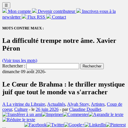
☰
Mon compte
Devenir contributeur
Inscrivez-vous à la
newsletter
Flux RSS
Contact
MOTS CONTRE MAUX :
La difficulté trempe notre âme. Xavier
Péron
(Voir tous les mots)
Rechercher :
dimanche 09 août 2026-
Le Cœur de Brahma : le thriller mystique
juif que tout le monde va s'arracher
A La vitrine du Libraire
,
Actualités
,
Alyah Story
,
Artistes
,
Coup de
coeur
,
Culture
- le
26 juin 2026
-
par
Claudine Douillet
.