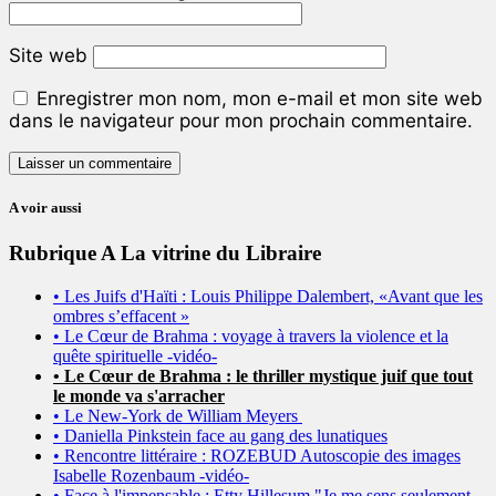
Site web
Enregistrer mon nom, mon e-mail et mon site web
dans le navigateur pour mon prochain commentaire.
A voir aussi
Rubrique A La vitrine du Libraire
• Les Juifs d'Haïti : Louis Philippe Dalembert, «Avant que les
ombres s’effacent »
• Le Cœur de Brahma : voyage à travers la violence et la
quête spirituelle -vidéo-
• Le Cœur de Brahma : le thriller mystique juif que tout
le monde va s'arracher
• Le New-York de William Meyers
• Daniella Pinkstein face au gang des lunatiques
• Rencontre littéraire : ROZEBUD Autoscopie des images
Isabelle Rozenbaum -vidéo-
• Face à l'impensable : Etty Hillesum "Je me sens seulement