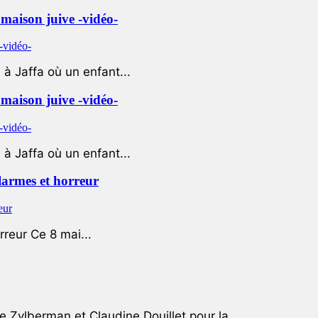
e maison juive -vidéo-
à Jaffa où un enfant...
e maison juive -vidéo-
à Jaffa où un enfant...
 larmes et horreur
rreur Ce 8 mai...
e Zylberman et Claudine Douillet pour la...