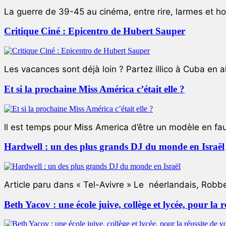
La guerre de 39-45 au cinéma, entre rire, larmes et ho
Critique Ciné : Epicentro de Hubert Sauper
Les vacances sont déjà loin ? Partez illico à Cuba en all
Et si la prochaine Miss América c’était elle ?
ll est temps pour Miss America d’être un modèle en faute
Hardwell : un des plus grands DJ du monde en Israël
Article paru dans « Tel-Avivre » Le néerlandais, Robb
Beth Yacov : une école juive, collège et lycée, pour la r