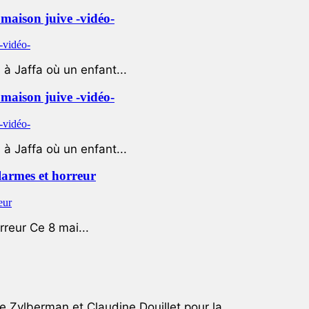
e maison juive -vidéo-
à Jaffa où un enfant...
e maison juive -vidéo-
à Jaffa où un enfant...
 larmes et horreur
rreur Ce 8 mai...
e Zylberman et Claudine Douillet pour la...