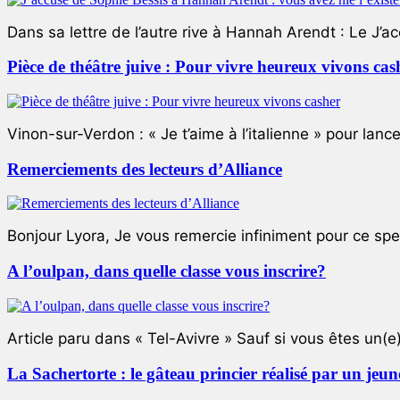
Dans sa lettre de l’autre rive à Hannah Arendt : Le J’a
Pièce de théâtre juive : Pour vivre heureux vivons cas
Vinon-sur-Verdon : « Je t’aime à l’italienne » pour lance
Remerciements des lecteurs d’Alliance
Bonjour Lyora, Je vous remercie infiniment pour ce specta
A l’oulpan, dans quelle classe vous inscrire?
Article paru dans « Tel-Avivre » Sauf si vous êtes un(e)
La Sachertorte : le gâteau princier réalisé par un jeun