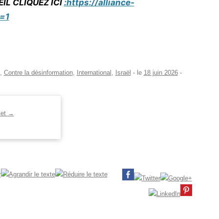
IL CLIQUEZ ICI
:https://alliance-
=1
,
Contre la désinformation
,
International
,
Israël
- le
18 juin 2026
-
let
→