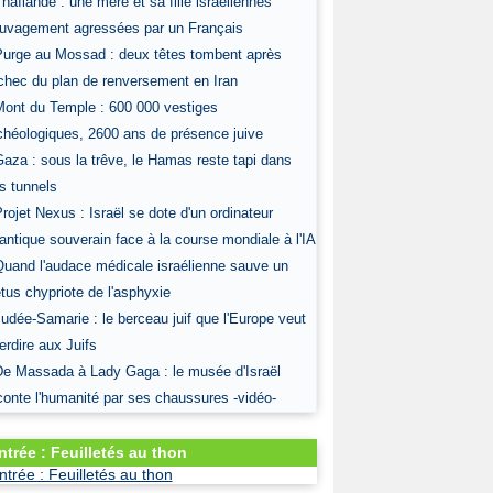
Thaïlande : une mère et sa fille israéliennes
uvagement agressées par un Français
Purge au Mossad : deux têtes tombent après
échec du plan de renversement en Iran
Mont du Temple : 600 000 vestiges
chéologiques, 2600 ans de présence juive
Gaza : sous la trêve, le Hamas reste tapi dans
s tunnels
Projet Nexus : Israël se dote d'un ordinateur
antique souverain face à la course mondiale à l'IA
Quand l'audace médicale israélienne sauve un
tus chypriote de l'asphyxie
Judée-Samarie : le berceau juif que l'Europe veut
terdire aux Juifs
De Massada à Lady Gaga : le musée d'Israël
conte l'humanité par ses chaussures -vidéo-
ntrée : Feuilletés au thon