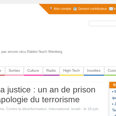
Mon compte
Devenir contributeur
I
Rechercher :
’as pas encore vécu.Rabbin Noa’h Weinberg
e
Sorties
Culture
Radio
High-Tech
Insolites
Cuis
R
 justice : un an de prison
• 
apologie du terrorisme
qu
• 
sme
,
Contre la désinformation
,
International
,
Israël
- le
18 juin
Te