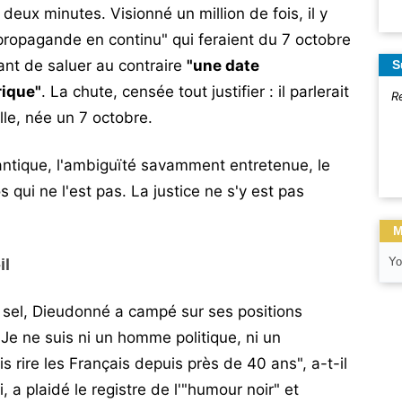
eux minutes. Visionné un million de fois, il y
ropagande en continu" qui feraient du 7 octobre
vant de saluer au contraire
"une date
S
rique"
. La chute, censée tout justifier : il parlerait
R
ille, née un 7 octobre.
ntique, l'ambiguïté savamment entretenue, le
 qui ne l'est pas. La justice ne s'y est pas
M
Yo
il
t sel, Dieudonné a campé sur ses positions
 Je ne suis ni un homme politique, ni un
ais rire les Français depuis près de 40 ans", a-t-il
 a plaidé le registre de l'"humour noir" et