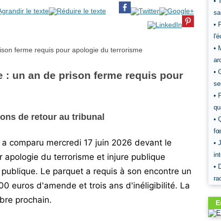
• 
sa
• 
l'
• 
ar
• 
e : un an de prison ferme requis pour
se
• 
qu
ns de retour au tribunal
• 
fœ
 a comparu mercredi 17 juin 2026 devant le
• 
in
r apologie du terrorisme et injure publique
• 
é publique. Le parquet a requis à son encontre un
ra
 euros d'amende et trois ans d'inéligibilité. La
bre prochain.
E