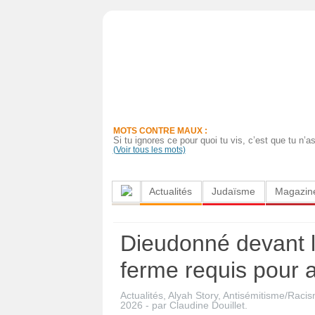
Actualités
Judaïsme
Magazine
MOTS CONTRE MAUX :
Sorties
Si tu ignores ce pour quoi tu vis, c’est que tu n
(Voir tous les mots)
Culture
Actualités
Judaïsme
Magazin
Radio
High-
Dieudonné devant la
Tech
ferme requis pour 
Insolites
Actualités
,
Alyah Story
,
Antisémitisme/Raci
Cuisine
2026
-
par
Claudine Douillet
.