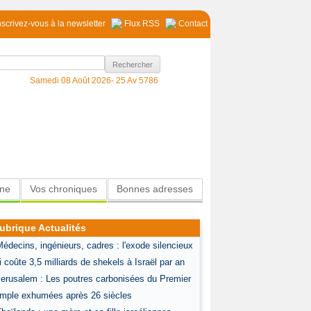
nscrivez-vous à la newsletter
Flux RSS
Contact
Samedi 08 Août 2026-
25 Av 5786
ine
Vos chroniques
Bonnes adresses
ubrique Actualités
Médecins, ingénieurs, cadres : l'exode silencieux
i coûte 3,5 milliards de shekels à Israël par an
Jerusalem : Les poutres carbonisées du Premier
mple exhumées après 26 siècles