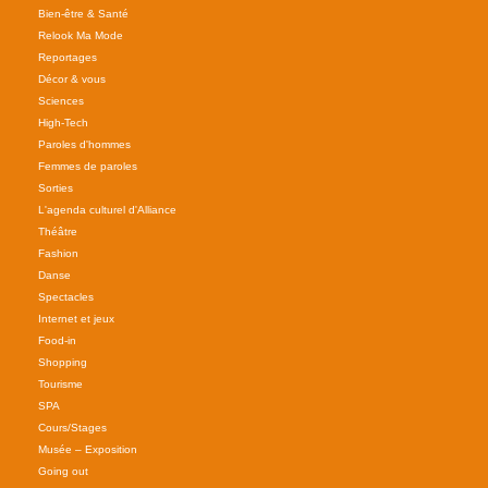
Bien-être & Santé
Relook Ma Mode
Reportages
Décor & vous
Sciences
High-Tech
Paroles d'hommes
Femmes de paroles
Sorties
L'agenda culturel d'Alliance
Théâtre
Fashion
Danse
Spectacles
Internet et jeux
Food-in
Shopping
Tourisme
SPA
Cours/Stages
Musée – Exposition
Going out