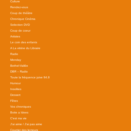
Culture
Rendez-vous
Coup de théâtre
Chronique Cinéma
Selection DVD
Coup de coeur
Artistes
Le coin des enfants
A La vitrine du Libraire
Radio
Monday
Bethel-Vallée
DBR – Radio
Toute la fréquence juive 94.8
Humour
Insolites
Dessert
Fêtes
Vos chroniques
Boite a Idees
C'est ma vie
J'ai aime / J'ai pas aime
Courrier des lecteurs