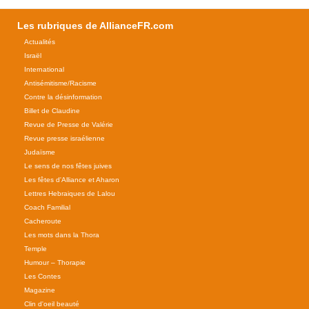
Les rubriques de AllianceFR.com
Actualités
Israël
International
Antisémitisme/Racisme
Contre la désinformation
Billet de Claudine
Revue de Presse de Valérie
Revue presse israélienne
Judaïsme
Le sens de nos fêtes juives
Les fêtes d'Alliance et Aharon
Lettres Hebraiques de Lalou
Coach Familial
Cacheroute
Les mots dans la Thora
Temple
Humour – Thorapie
Les Contes
Magazine
Clin d'oeil beauté