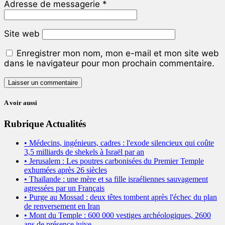
Adresse de messagerie
*
Site web
Enregistrer mon nom, mon e-mail et mon site web
dans le navigateur pour mon prochain commentaire.
A voir aussi
Rubrique Actualités
• Médecins, ingénieurs, cadres : l'exode silencieux qui coûte
3,5 milliards de shekels à Israël par an
• Jerusalem : Les poutres carbonisées du Premier Temple
exhumées après 26 siècles
• Thaïlande : une mère et sa fille israéliennes sauvagement
agressées par un Français
• Purge au Mossad : deux têtes tombent après l'échec du plan
de renversement en Iran
• Mont du Temple : 600 000 vestiges archéologiques, 2600
ans de présence juive