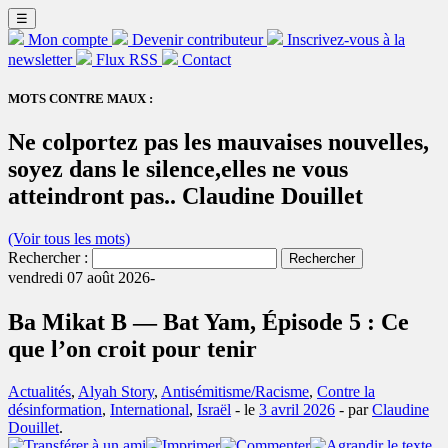
☰
Mon compte
Devenir contributeur
Inscrivez-vous à la
newsletter
Flux RSS
Contact
MOTS CONTRE MAUX :
Ne colportez pas les mauvaises nouvelles,
soyez dans le silence,elles ne vous
atteindront pas.. Claudine Douillet
(Voir tous les mots)
Rechercher :
vendredi 07 août 2026-
Ba Mikat B — Bat Yam, Épisode 5 : Ce
que l’on croit pour tenir
Actualités
,
Alyah Story
,
Antisémitisme/Racisme
,
Contre la
désinformation
,
International
,
Israël
- le
3 avril 2026
-
par
Claudine
Douillet
.