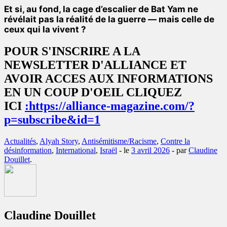
Et si, au fond, la cage d’escalier de Bat Yam ne
révélait pas la réalité de la guerre — mais celle de
ceux qui la vivent ?
POUR S'INSCRIRE A LA
NEWSLETTER D'ALLIANCE ET
AVOIR ACCES AUX INFORMATIONS
EN UN COUP D'OEIL CLIQUEZ
ICI
:https://alliance-magazine.com/?
p=subscribe&id=1
Actualités
,
Alyah Story
,
Antisémitisme/Racisme
,
Contre la
désinformation
,
International
,
Israël
- le
3 avril 2026
-
par
Claudine
Douillet
.
Claudine Douillet