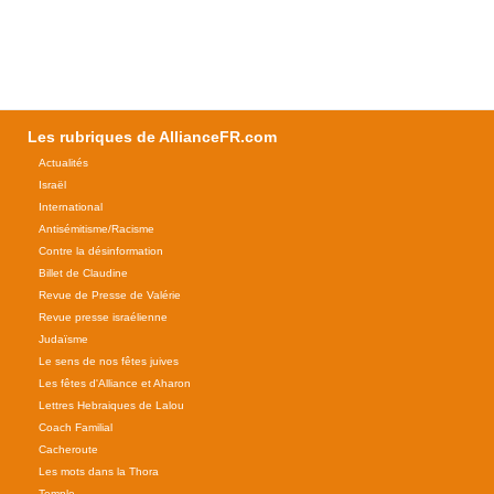
Les rubriques de AllianceFR.com
Actualités
Israël
International
Antisémitisme/Racisme
Contre la désinformation
Billet de Claudine
Revue de Presse de Valérie
Revue presse israélienne
Judaïsme
Le sens de nos fêtes juives
Les fêtes d'Alliance et Aharon
Lettres Hebraiques de Lalou
Coach Familial
Cacheroute
Les mots dans la Thora
Temple