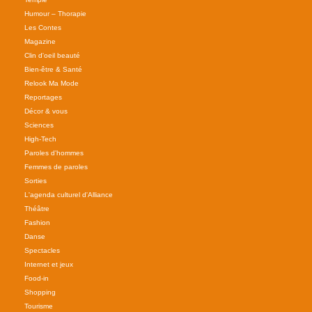
Humour – Thorapie
Les Contes
Magazine
Clin d'oeil beauté
Bien-être & Santé
Relook Ma Mode
Reportages
Décor & vous
Sciences
High-Tech
Paroles d'hommes
Femmes de paroles
Sorties
L'agenda culturel d'Alliance
Théâtre
Fashion
Danse
Spectacles
Internet et jeux
Food-in
Shopping
Tourisme