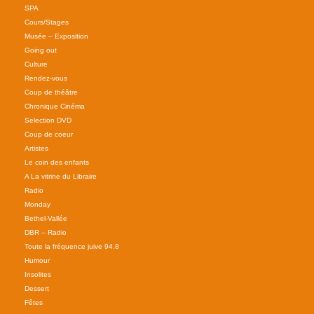
SPA
Cours/Stages
Musée – Exposition
Going out
Culture
Rendez-vous
Coup de théâtre
Chronique Cinéma
Selection DVD
Coup de coeur
Artistes
Le coin des enfants
A La vitrine du Libraire
Radio
Monday
Bethel-Vallée
DBR – Radio
Toute la fréquence juive 94.8
Humour
Insolites
Dessert
Fêtes