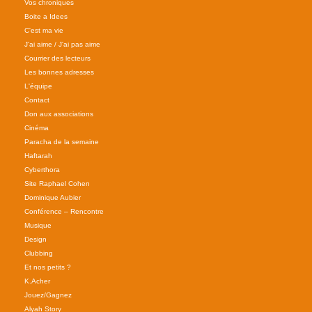
Vos chroniques
Boite a Idees
C'est ma vie
J'ai aime / J'ai pas aime
Courrier des lecteurs
Les bonnes adresses
L'équipe
Contact
Don aux associations
Cinéma
Paracha de la semaine
Haftarah
Cyberthora
Site Raphael Cohen
Dominique Aubier
Conférence – Rencontre
Musique
Design
Clubbing
Et nos petits ?
K.Acher
Jouez/Gagnez
Alyah Story