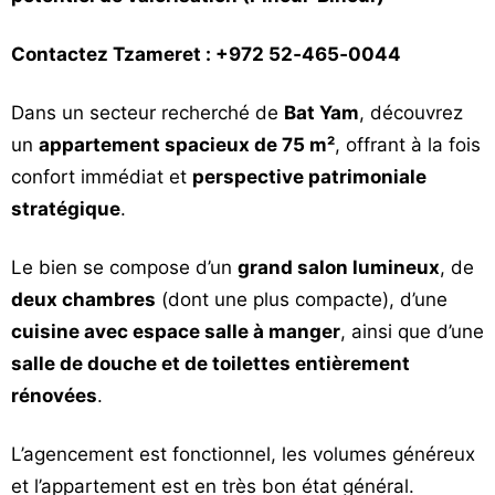
Vos
chroniques
Contactez Tzameret : ‪+972 52‑465‑0044‬
Les
Dans un secteur recherché de
Bat Yam
, découvrez
bonnes
un
appartement spacieux de 75 m²
, offrant à la fois
adresses
confort immédiat et
perspective patrimoniale
stratégique
.
Le bien se compose d’un
grand salon lumineux
, de
deux chambres
(dont une plus compacte), d’une
cuisine avec espace salle à manger
, ainsi que d’une
salle de douche et de toilettes entièrement
rénovées
.
L’agencement est fonctionnel, les volumes généreux
et l’appartement est en très bon état général.