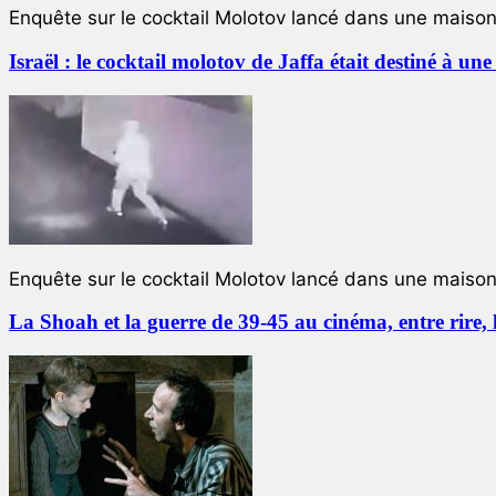
Enquête sur le cocktail Molotov lancé dans une maison 
Israël : le cocktail molotov de Jaffa était destiné à un
Enquête sur le cocktail Molotov lancé dans une maison 
La Shoah et la guerre de 39-45 au cinéma, entre rire,