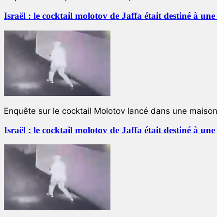
Israël : le cocktail molotov de Jaffa était destiné à un
Enquête sur le cocktail Molotov lancé dans une maison 
Israël : le cocktail molotov de Jaffa était destiné à un