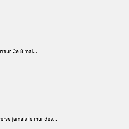
rreur Ce 8 mai...
rse jamais le mur des...