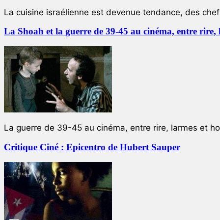
La cuisine israélienne est devenue tendance, des chefs
La Shoah et la guerre de 39-45 au cinéma, entre rire,
La guerre de 39-45 au cinéma, entre rire, larmes et ho
Critique Ciné : Epicentro de Hubert Sauper