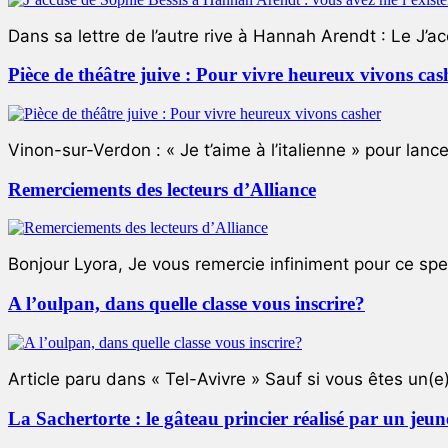
Dans sa lettre de l’autre rive à Hannah Arendt : Le J’a
Pièce de théâtre juive : Pour vivre heureux vivons cas
Vinon-sur-Verdon : « Je t’aime à l’italienne » pour lance
Remerciements des lecteurs d’Alliance
Bonjour Lyora, Je vous remercie infiniment pour ce specta
A l’oulpan, dans quelle classe vous inscrire?
Article paru dans « Tel-Avivre » Sauf si vous êtes un(e)
La Sachertorte : le gâteau princier réalisé par un jeun