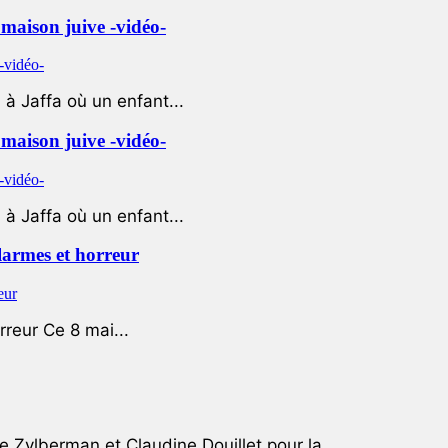
e maison juive -vidéo-
à Jaffa où un enfant...
e maison juive -vidéo-
à Jaffa où un enfant...
 larmes et horreur
rreur Ce 8 mai...
e Zylberman et Claudine Douillet pour la...