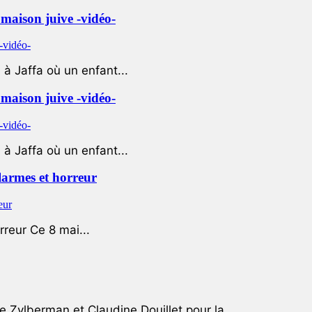
e maison juive -vidéo-
à Jaffa où un enfant...
e maison juive -vidéo-
à Jaffa où un enfant...
 larmes et horreur
rreur Ce 8 mai...
e Zylberman et Claudine Douillet pour la...