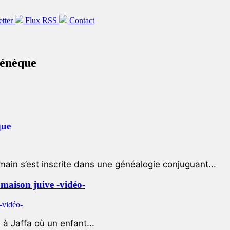
etter
Flux RSS
Contact
Sénèque
que
ain s’est inscrite dans une généalogie conjuguant...
e maison juive -vidéo-
à Jaffa où un enfant...