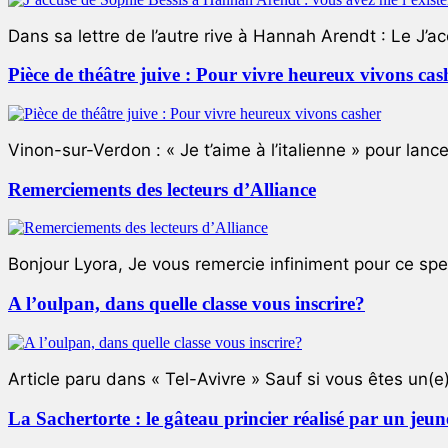
Dans sa lettre de l’autre rive à Hannah Arendt : Le J’a
Pièce de théâtre juive : Pour vivre heureux vivons cas
Vinon-sur-Verdon : « Je t’aime à l’italienne » pour lance
Remerciements des lecteurs d’Alliance
Bonjour Lyora, Je vous remercie infiniment pour ce specta
A l’oulpan, dans quelle classe vous inscrire?
Article paru dans « Tel-Avivre » Sauf si vous êtes un(e)
La Sachertorte : le gâteau princier réalisé par un jeun