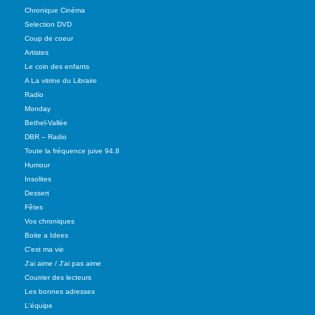
Chronique Cinéma
Selection DVD
Coup de coeur
Artistes
Le coin des enfants
A La vitrine du Libraire
Radio
Monday
Bethel-Vallée
DBR – Radio
Toute la fréquence juive 94.8
Humour
Insolites
Dessert
Fêtes
Vos chroniques
Boite a Idees
C'est ma vie
J'ai aime / J'ai pas aime
Courrier des lecteurs
Les bonnes adresses
L'équipe