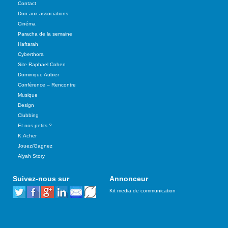
Contact
Don aux associations
Cinéma
Paracha de la semaine
Haftarah
Cyberthora
Site Raphael Cohen
Dominique Aubier
Conférence – Rencontre
Musique
Design
Clubbing
Et nos petits ?
K.Acher
Jouez/Gagnez
Alyah Story
Suivez-nous sur
Annonceur
Kit media de communication