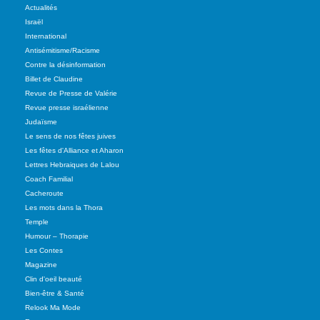
Actualités
Israël
International
Antisémitisme/Racisme
Contre la désinformation
Billet de Claudine
Revue de Presse de Valérie
Revue presse israélienne
Judaïsme
Le sens de nos fêtes juives
Les fêtes d'Alliance et Aharon
Lettres Hebraiques de Lalou
Coach Familial
Cacheroute
Les mots dans la Thora
Temple
Humour – Thorapie
Les Contes
Magazine
Clin d'oeil beauté
Bien-être & Santé
Relook Ma Mode