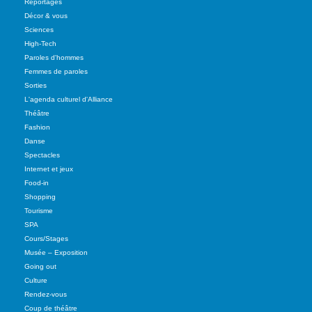
Reportages
Décor & vous
Sciences
High-Tech
Paroles d'hommes
Femmes de paroles
Sorties
L'agenda culturel d'Alliance
Théâtre
Fashion
Danse
Spectacles
Internet et jeux
Food-in
Shopping
Tourisme
SPA
Cours/Stages
Musée – Exposition
Going out
Culture
Rendez-vous
Coup de théâtre