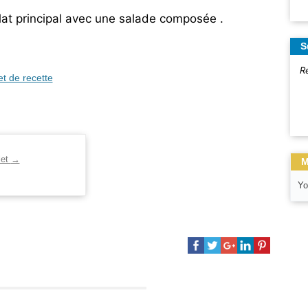
at principal avec une salade composée .
S
R
et de recette
let
→
M
Yo