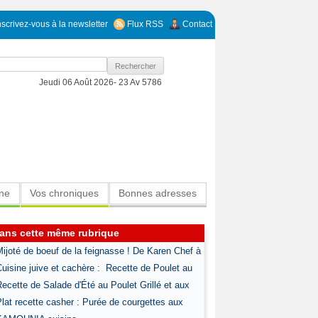
nscrivez-vous à la newsletter
Flux RSS
Contact
Jeudi 06 Août 2026-
23 Av 5786
ine
Vos chroniques
Bonnes adresses
ans cette même rubrique
Mijoté de boeuf de la feignasse ! De Karen Chef à
Cuisine juive et cachère : Recette de Poulet au
Recette de Salade d'Été au Poulet Grillé et aux
Plat recette casher : Purée de courgettes aux