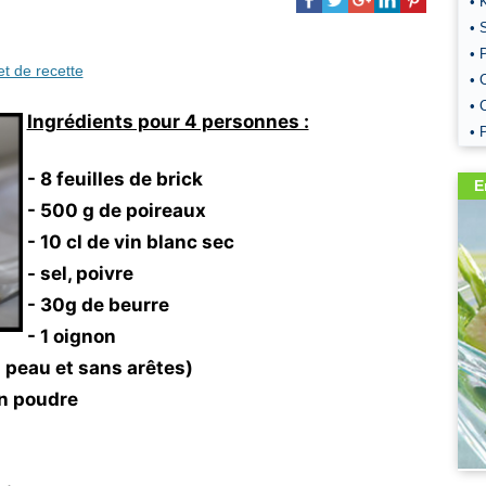
• 
• 
• 
et de recette
• 
• 
Ingrédients pour 4 personnes :
• 
- 8 feuilles de brick
E
- 500 g de poireaux
- 10 cl de vin blanc sec
- sel, poivre
- 30g de beurre
- 1 oignon
peau et sans arêtes)
en poudre