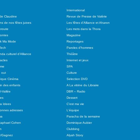
International
 de Claudine
Revue de Presse de Valérie
ns de nos fêtes juives
Les fêtes d'Alliance et Aharon
route
Les mots dans la Thora
ontes
Magazine
ok Ma Mode
Reportages
Tech
Paroles d'hommes
da culturel d'Alliance
Théâtre
acles
Internet et jeux
sme
SPA
 out
Culture
ique Cinéma
Selection DVD
in des enfants
A La vitrine du Libraire
l-Vallée
DBR – Radio
tes
Dessert
 a Idees
C'est ma vie
onnes adresses
L'équipe
ma
Paracha de la semaine
Raphael Cohen
Dominique Aubier
n
Clubbing
z/Gagnez
Alyah Story