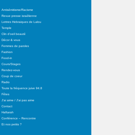
Antisémitisme/Racisme
Revue presse israélienne
Lettres Hebraiques de Lalou
Temple
Clin d'oeil beauté
Décor & vous
Femmes de paroles
Fashion
Food-in
Cours/Stages
Rendez-vous
Coup de coeur
Radio
Toute la fréquence juive 94.8
Fêtes
J'ai aime / J'ai pas aime
Contact
Haftarah
Conférence – Rencontre
Et nos petits ?