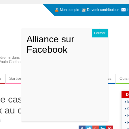
Mon compte
Devenir contributeur
I
Rechercher :
ère, ni dans le bruit. Apprend des étoiles que seule
 Paulo Coelho
e
Sorties
Culture
Radio
High-Tech
Insolites
Cuis
D
te cashere :Croustillant de
• 
 au curry
• 
• 
t
.
• 