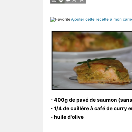
Vos
chroniques
Ajouter cette recette à mon carn
Les
bonnes
adresses
- 400g de pavé de saumon (sans 
- 1/4 de cuillére à café de curry 
- huile d'olive