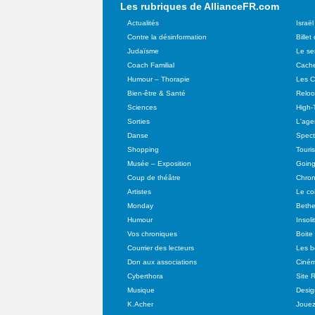
Les rubriques de AllianceFR.com
Actualités
Israël
Contre la désinformation
Billet
Judaïsme
Le se
Coach Familial
Cache
Humour – Thorapie
Les C
Bien-être & Santé
Relo
Sciences
High-
Sorties
L'agen
Danse
Spect
Shopping
Touri
Musée – Exposition
Going
Coup de théâtre
Chron
Artistes
Le co
Monday
Bethe
Humour
Insoli
Vos chroniques
Boite
Courrier des lecteurs
Les b
Don aux associations
Ciné
Cyberthora
Site 
Musique
Desig
K.Acher
Joue