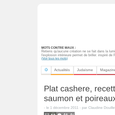
Actualités
Judaïsme
Magazine
MOTS CONTRE MAUX :
Sorties
Retiens qu'aucune création ne se fait dans la lumi
l'explosion intérieure permet de briller. inspiré de
(Voir tous les mots)
Culture
Actualités
Judaïsme
Magazin
Radio
High-
Plat cashere, recet
Tech
saumon et poireaux
Insolites
- le
1 décembre 2011
-
par
Claudine Douille
Cuisine