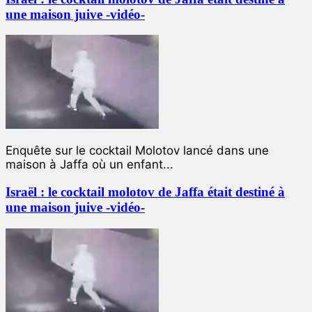
une maison juive -vidéo-
Enquête sur le cocktail Molotov lancé dans une
maison à Jaffa où un enfant...
Israël : le cocktail molotov de Jaffa était destiné à
une maison juive -vidéo-