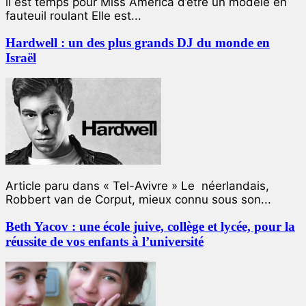
ll est temps pour Miss America d’être un modèle en
fauteuil roulant Elle est...
Hardwell : un des plus grands DJ du monde en
Israël
Article paru dans « Tel-Avivre » Le néerlandais,
Robbert van de Corput, mieux connu sous son...
Beth Yacov : une école juive, collège et lycée, pour la
réussite de vos enfants à l’université