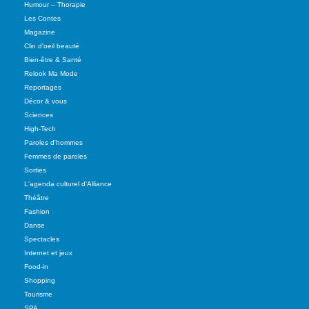
Humour – Thorapie
Les Contes
Magazine
Clin d'oeil beauté
Bien-être & Santé
Relook Ma Mode
Reportages
Décor & vous
Sciences
High-Tech
Paroles d'hommes
Femmes de paroles
Sorties
L'agenda culturel d'Alliance
Théâtre
Fashion
Danse
Spectacles
Internet et jeux
Food-in
Shopping
Tourisme
SPA