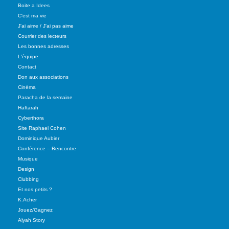
Boite a Idees
C'est ma vie
J'ai aime / J'ai pas aime
Courrier des lecteurs
Les bonnes adresses
L'équipe
Contact
Don aux associations
Cinéma
Paracha de la semaine
Haftarah
Cyberthora
Site Raphael Cohen
Dominique Aubier
Conférence – Rencontre
Musique
Design
Clubbing
Et nos petits ?
K.Acher
Jouez/Gagnez
Alyah Story