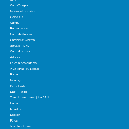
Cours/Stages
Musée – Exposition
Going out
Culture
Rendez-vous
Coup de théâtre
Chronique Cinéma
Selection DVD
Coup de coeur
Artistes
Le coin des enfants
A La vitrine du Libraire
Radio
Monday
Bethel-Vallée
DBR – Radio
Toute la fréquence juive 94.8
Humour
Insolites
Dessert
Fêtes
Vos chroniques