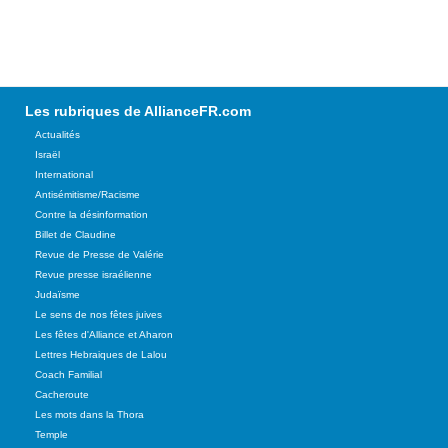
Les rubriques de AllianceFR.com
Actualités
Israël
International
Antisémitisme/Racisme
Contre la désinformation
Billet de Claudine
Revue de Presse de Valérie
Revue presse israélienne
Judaïsme
Le sens de nos fêtes juives
Les fêtes d'Alliance et Aharon
Lettres Hebraiques de Lalou
Coach Familial
Cacheroute
Les mots dans la Thora
Temple