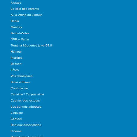
Artistes
Le coin des enfants
A La vitrine du Libraire
Radio
Monday
Bethel-Vallée
DBR – Radio
Toute la fréquence juive 94.8
Humour
Insolites
Dessert
Fêtes
Vos chroniques
Boite a Idees
C'est ma vie
J'ai aime / J'ai pas aime
Courrier des lecteurs
Les bonnes adresses
L'équipe
Contact
Don aux associations
Cinéma