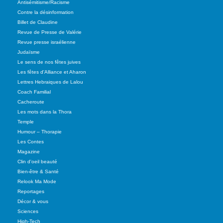
Antisémitisme/Racisme
Contre la désinformation
Billet de Claudine
Revue de Presse de Valérie
Revue presse israélienne
Judaïsme
Le sens de nos fêtes juives
Les fêtes d'Alliance et Aharon
Lettres Hebraiques de Lalou
Coach Familial
Cacheroute
Les mots dans la Thora
Temple
Humour – Thorapie
Les Contes
Magazine
Clin d'oeil beauté
Bien-être & Santé
Relook Ma Mode
Reportages
Décor & vous
Sciences
High-Tech