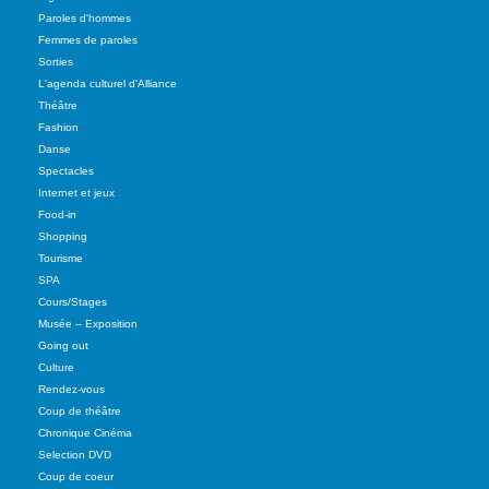
Paroles d'hommes
Femmes de paroles
Sorties
L'agenda culturel d'Alliance
Théâtre
Fashion
Danse
Spectacles
Internet et jeux
Food-in
Shopping
Tourisme
SPA
Cours/Stages
Musée – Exposition
Going out
Culture
Rendez-vous
Coup de théâtre
Chronique Cinéma
Selection DVD
Coup de coeur