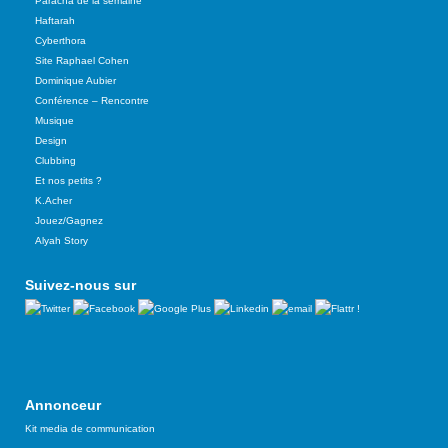
Paracha de la semaine
Haftarah
Cyberthora
Site Raphael Cohen
Dominique Aubier
Conférence – Rencontre
Musique
Design
Clubbing
Et nos petits ?
K.Acher
Jouez/Gagnez
Alyah Story
Suivez-nous sur
Annonceur
Kit media de communication