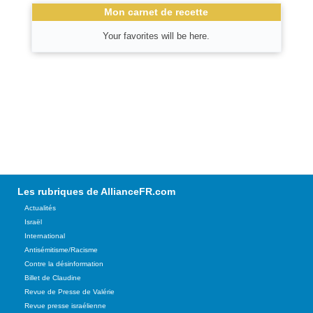
Mon carnet de recette
Your favorites will be here.
Les rubriques de AllianceFR.com
Actualités
Israël
International
Antisémitisme/Racisme
Contre la désinformation
Billet de Claudine
Revue de Presse de Valérie
Revue presse israélienne