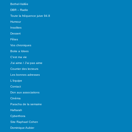
Bethel-Vallée
DBR – Radio
Toute la fréquence juive 94.8
Humour
Insolites
Dessert
Fêtes
Vos chroniques
Boite a Idees
C'est ma vie
J'ai aime / J'ai pas aime
Courrier des lecteurs
Les bonnes adresses
L'équipe
Contact
Don aux associations
Cinéma
Paracha de la semaine
Haftarah
Cyberthora
Site Raphael Cohen
Dominique Aubier