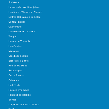
Judaïsme
Le sens de nos fêtes juives
Les fêtes d'Alliance et Aharon
Lettres Hebraiques de Lalou
Coach Familial
Cacheroute
Les mots dans la Thora
Temple
Humour – Thorapie
Les Contes
Magazine
Clin d'oeil beauté
Bien-être & Santé
Relook Ma Mode
Reportages
Décor & vous
Sciences
High-Tech
Paroles d'hommes
Femmes de paroles
Sorties
L'agenda culturel d'Alliance