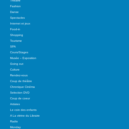
Théâtre
Fashion
Danse
Spectacles
Internet et jeux
Food-in
Shopping
Tourisme
SPA
Cours/Stages
Musée – Exposition
Going out
Culture
Rendez-vous
Coup de théâtre
Chronique Cinéma
Selection DVD
Coup de coeur
Artistes
Le coin des enfants
A La vitrine du Libraire
Radio
Monday