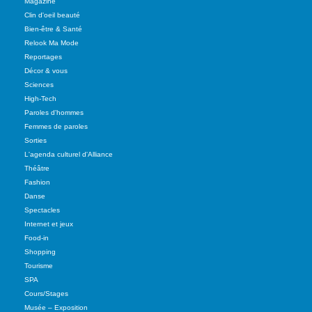
Magazine
Clin d'oeil beauté
Bien-être & Santé
Relook Ma Mode
Reportages
Décor & vous
Sciences
High-Tech
Paroles d'hommes
Femmes de paroles
Sorties
L'agenda culturel d'Alliance
Théâtre
Fashion
Danse
Spectacles
Internet et jeux
Food-in
Shopping
Tourisme
SPA
Cours/Stages
Musée – Exposition