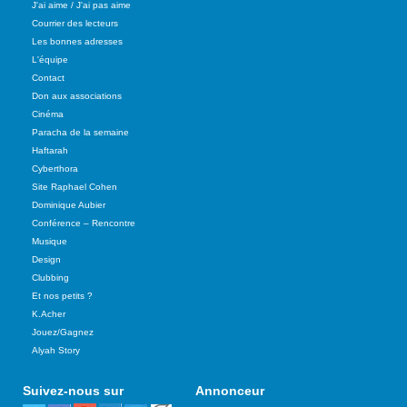
J'ai aime / J'ai pas aime
Courrier des lecteurs
Les bonnes adresses
L'équipe
Contact
Don aux associations
Cinéma
Paracha de la semaine
Haftarah
Cyberthora
Site Raphael Cohen
Dominique Aubier
Conférence – Rencontre
Musique
Design
Clubbing
Et nos petits ?
K.Acher
Jouez/Gagnez
Alyah Story
Suivez-nous sur
Annonceur