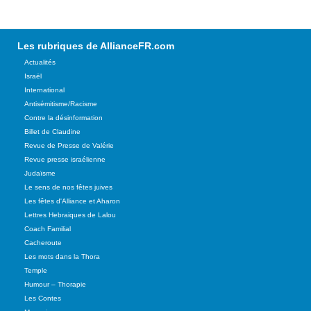
Les rubriques de AllianceFR.com
Actualités
Israël
International
Antisémitisme/Racisme
Contre la désinformation
Billet de Claudine
Revue de Presse de Valérie
Revue presse israélienne
Judaïsme
Le sens de nos fêtes juives
Les fêtes d'Alliance et Aharon
Lettres Hebraiques de Lalou
Coach Familial
Cacheroute
Les mots dans la Thora
Temple
Humour – Thorapie
Les Contes