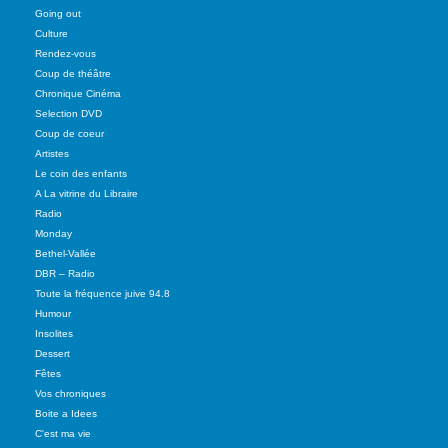
Going out
Culture
Rendez-vous
Coup de théâtre
Chronique Cinéma
Selection DVD
Coup de coeur
Artistes
Le coin des enfants
A La vitrine du Libraire
Radio
Monday
Bethel-Vallée
DBR – Radio
Toute la fréquence juive 94.8
Humour
Insolites
Dessert
Fêtes
Vos chroniques
Boite a Idees
C'est ma vie