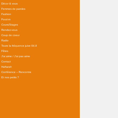
Décor & vous
Femmes de paroles
Fashion
Food-in
Cours/Stages
Rendez-vous
Coup de coeur
Radio
Toute la fréquence juive 94.8
Fêtes
J'ai aime / J'ai pas aime
Contact
Haftarah
Conférence – Rencontre
Et nos petits ?