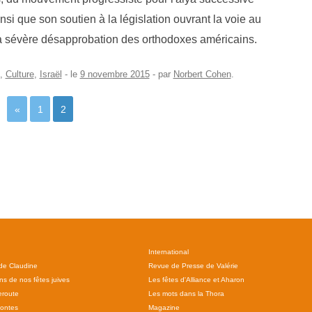
nsi que son soutien à la législation ouvrant la voie au
la sévère désapprobation des orthodoxes américains.
,
Culture
,
Israël
- le
9 novembre 2015
-
par
Norbert Cohen
.
«
1
2
International
 de Claudine
Revue de Presse de Valérie
ns de nos fêtes juives
Les fêtes d'Alliance et Aharon
route
Les mots dans la Thora
ontes
Magazine