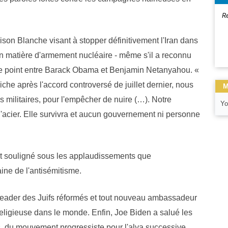
R
ison Blanche visant à stopper définitivement l'Iran dans
n matière d'armement nucléaire - même s'il a reconnu
ce point entre Barack Obama et Benjamin Netanyahou. «
iche après l'accord controversé de juillet dernier, nous
M
 militaires, pour l'empêcher de nuire (…). Notre
Yo
 l'acier. Elle survivra et aucun gouvernement ni personne
 souligné sous les applaudissements que
ine de l'antisémitisme.
n, leader des Juifs réformés et tout nouveau ambassadeur
 religieuse dans le monde. Enfin, Joe Biden a salué les
s, du mouvement progressiste pour l'alya successive