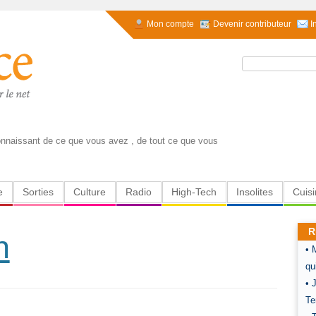
Mon compte
Devenir contributeur
I
Rechercher :
onnaissant de ce que vous avez , de tout ce que vous
e
Sorties
Culture
Radio
High-Tech
Insolites
Cuis
R
n
• 
qu
• 
Te