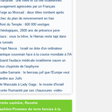
Thaïlande : une mère et sa fille israéliennes
uvagement agressées par un Français
Purge au Mossad : deux têtes tombent après
échec du plan de renversement en Iran
Mont du Temple : 600 000 vestiges
chéologiques, 2600 ans de présence juive
Gaza : sous la trêve, le Hamas reste tapi dans
s tunnels
Projet Nexus : Israël se dote d'un ordinateur
antique souverain face à la course mondiale à l'IA
Quand l'audace médicale israélienne sauve un
tus chypriote de l'asphyxie
Judée-Samarie : le berceau juif que l'Europe veut
terdire aux Juifs
De Massada à Lady Gaga : le musée d'Israël
conte l'humanité par ses chaussures -vidéo-
ntrée cashère, Recette
ashère:Pommes de terre farcies à la