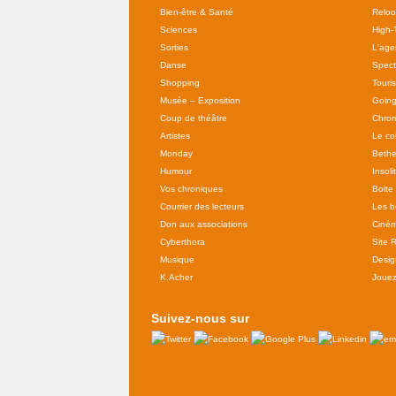
Bien-être & Santé
Relo
Sciences
High-
Sorties
L'agen
Danse
Spect
Shopping
Touri
Musée – Exposition
Going
Coup de théâtre
Chron
Artistes
Le co
Monday
Bethe
Humour
Insoli
Vos chroniques
Boite
Courrier des lecteurs
Les b
Don aux associations
Ciné
Cyberthora
Site 
Musique
Desig
K.Acher
Joue
Suivez-nous sur