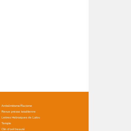
Antisémitisme/Racisme
Revue presse israélienne
Lettres Hebraiques de Lalou
Temple
Clin d'oeil beauté