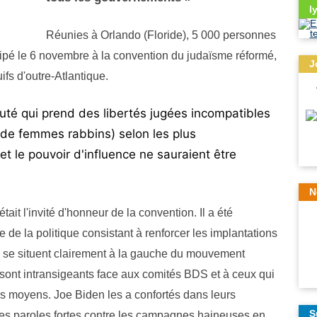
l
Réunies à Orlando (Floride), 5 000 personnes
cipé le 6 novembre à la convention du judaïsme réformé,
J
ifs d'outre-Atlantique.
té qui prend des libertés jugées incompatibles
 de femmes rabbins) selon les plus
et le pouvoir d'influence ne sauraient être
N
ait l'invité d'honneur de la convention. Il a été
te de la politique consistant à renforcer les implantations
 se situent clairement à la gauche du mouvement
 sont intransigeants face aux comités BDS et à ceux qui
 les moyens. Joe Biden les a confortés dans leurs
S
des paroles fortes contre les campagnes haineuses en