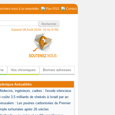
nscrivez-vous à la newsletter
Flux RSS
Contact
Samedi 08 Août 2026-
25 Av 5786
ine
Vos chroniques
Bonnes adresses
ubrique Actualités
Médecins, ingénieurs, cadres : l'exode silencieux
i coûte 3,5 milliards de shekels à Israël par an
Jerusalem : Les poutres carbonisées du Premier
mple exhumées après 26 siècles