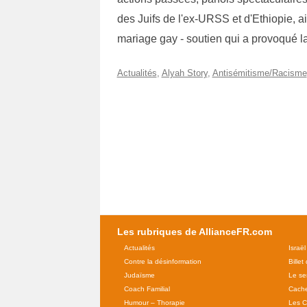
des Juifs de l'ex-URSS et d'Ethiopie, ai
mariage gay - soutien qui a provoqué 
Actualités
,
Alyah Story
,
Antisémitisme/Racisme
Les rubriques de AllianceFR.com
Actualités
Israël
Contre la désinformation
Billet
Judaïsme
Le se
Coach Familial
Cache
Humour – Thorapie
Les C