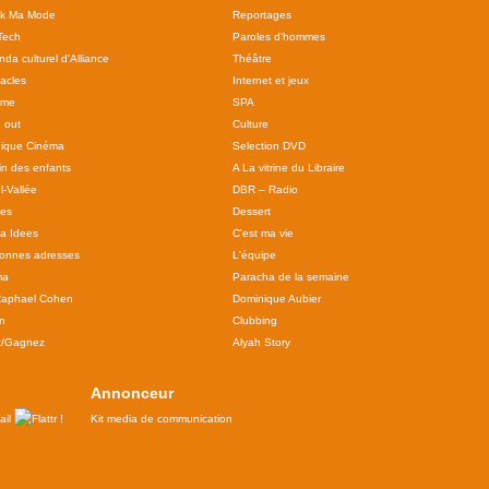
ok Ma Mode
Reportages
Tech
Paroles d'hommes
da culturel d'Alliance
Théâtre
acles
Internet et jeux
sme
SPA
 out
Culture
ique Cinéma
Selection DVD
in des enfants
A La vitrine du Libraire
l-Vallée
DBR – Radio
tes
Dessert
 a Idees
C'est ma vie
onnes adresses
L'équipe
ma
Paracha de la semaine
Raphael Cohen
Dominique Aubier
n
Clubbing
z/Gagnez
Alyah Story
Annonceur
Kit media de communication