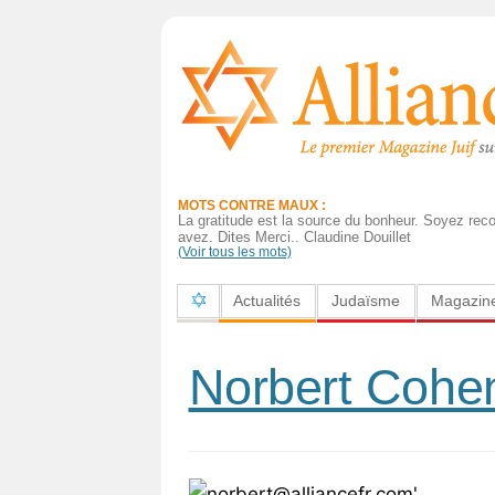
Actualités
Judaïsme
Magazine
MOTS CONTRE MAUX :
Sorties
La gratitude est la source du bonheur. Soyez rec
avez. Dites Merci.. Claudine Douillet
(Voir tous les mots)
Culture
Actualités
Judaïsme
Magazin
Radio
High-
Norbert Cohe
Tech
Insolites
Cuisine