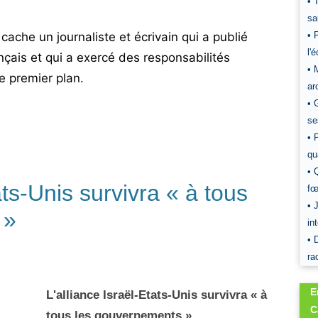
• 
sa
che un journaliste et écrivain qui a publié
• 
l'
ançais et qui a exercé des responsabilités
• 
 premier plan.
ar
• 
se
• 
qu
• 
ats-Unis survivra « à tous
fœ
• 
 »
in
• 
ra
E
L'alliance Israël-Etats-Unis survivra « à
C
tous les gouvernements »