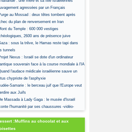
Thaïlande : une mère et sa fille israéliennes
uvagement agressées par un Français
Purge au Mossad : deux têtes tombent après
échec du plan de renversement en Iran
Mont du Temple : 600 000 vestiges
chéologiques, 2600 ans de présence juive
Gaza : sous la trêve, le Hamas reste tapi dans
s tunnels
Projet Nexus : Israël se dote d'un ordinateur
antique souverain face à la course mondiale à l'IA
Quand l'audace médicale israélienne sauve un
tus chypriote de l'asphyxie
Judée-Samarie : le berceau juif que l'Europe veut
terdire aux Juifs
De Massada à Lady Gaga : le musée d'Israël
conte l'humanité par ses chaussures -vidéo-
essert :Muffins au chocolat et aux
oisettes