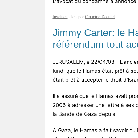
L'avocat du condamné a annoncé ve
Insolites
- le
-
par
Claudine Douillet
.
Jimmy Carter: le H
référendum tout acc
JERUSALEM,le 22/04/08 - L'ancien
lundi que le Hamas était prêt à s
était prêt à accepter le droit d'Isr
Il a assuré que le Hamas avait prom
2006 à adresser une lettre à ses p
la Bande de Gaza depuis.
A Gaza, le Hamas a fait savoir qu'