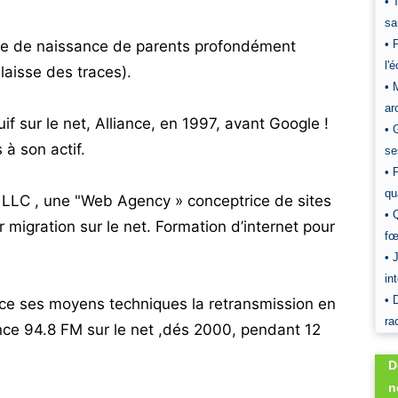
• 
sa
uive de naissance de parents profondément
• 
l'
 laisse des traces).
• 
ar
f sur le net, Alliance, en 1997, avant Google !
• 
à son actif.
se
• 
qu
 LLC , une "Web Agency » conceptrice de sites
• 
r migration sur le net. Formation d’internet pour
fœ
• 
in
• 
ce ses moyens techniques la retransmission en
ra
ance 94.8 FM sur le net ,dés 2000, pendant 12
D
n