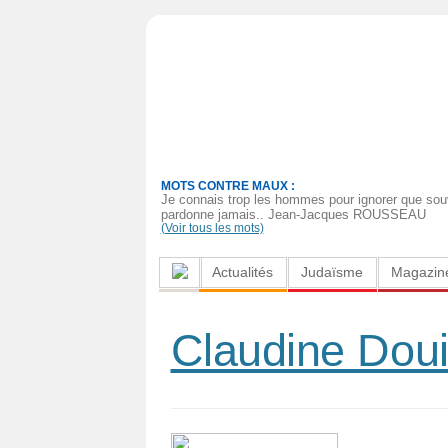
Actualités
Judaïsme
Magazine
MOTS CONTRE MAUX :
Sorties
Je connais trop les hommes pour ignorer que souv
pardonne jamais.. Jean-Jacques ROUSSEAU
(Voir tous les mots)
Culture
Actualités
Judaïsme
Magazin
Radio
High-
Claudine Douil
Tech
Insolites
Cuisine