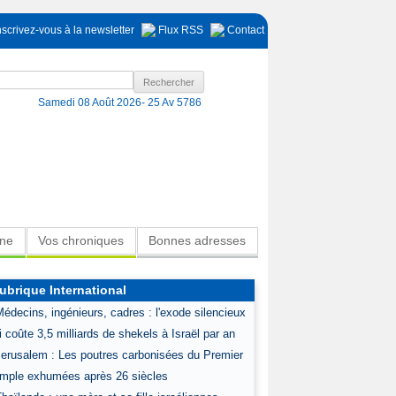
nscrivez-vous à la newsletter
Flux RSS
Contact
Samedi 08 Août 2026-
25 Av 5786
ine
Vos chroniques
Bonnes adresses
ubrique International
Médecins, ingénieurs, cadres : l'exode silencieux
i coûte 3,5 milliards de shekels à Israël par an
Jerusalem : Les poutres carbonisées du Premier
mple exhumées après 26 siècles