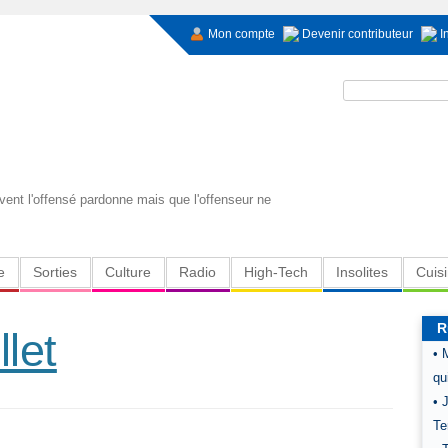
Mon compte
Devenir contributeur
I
Rechercher :
ent l'offensé pardonne mais que l'offenseur ne
e
Sorties
Culture
Radio
High-Tech
Insolites
Cuis
R
let
• 
qu
• 
Te