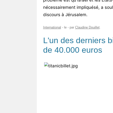
problème est qu'Israël et les Etat
nécessairement impliquésé, a soul
discours à Jérusalem.
International
- le
-
par
Claudine Douillet
.
L'un des derniers bi
de 40.000 euros