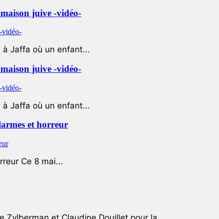
e maison juive -vidéo-
à Jaffa où un enfant...
e maison juive -vidéo-
à Jaffa où un enfant...
 larmes et horreur
rreur Ce 8 mai...
e Zylberman et Claudine Douillet pour la...