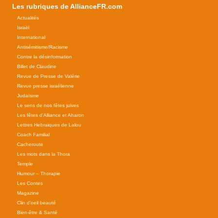
Les rubriques de AllianceFR.com
Actualités
Israël
International
Antisémitisme/Racisme
Contre la désinformation
Billet de Claudine
Revue de Presse de Valérie
Revue presse israélienne
Judaïsme
Le sens de nos fêtes juives
Les fêtes d'Alliance et Aharon
Lettres Hebraiques de Lalou
Coach Familial
Cacheroute
Les mots dans la Thora
Temple
Humour – Thorapie
Les Contes
Magazine
Clin d'oeil beauté
Bien-être & Santé