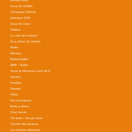
Rendez-vous
Coup de théâtre
Chronique Cinéma
Selection DVD
Coup de coeur
Artistes
Le coin des enfants
A La vitrine du Libraire
Radio
Monday
Bethel-Vallée
DBR – Radio
Toute la fréquence juive 94.8
Humour
Insolites
Dessert
Fêtes
Vos chroniques
Boite a Idees
C'est ma vie
J'ai aime / J'ai pas aime
Courrier des lecteurs
Les bonnes adresses