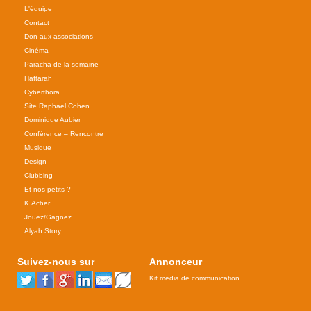
L'équipe
Contact
Don aux associations
Cinéma
Paracha de la semaine
Haftarah
Cyberthora
Site Raphael Cohen
Dominique Aubier
Conférence – Rencontre
Musique
Design
Clubbing
Et nos petits ?
K.Acher
Jouez/Gagnez
Alyah Story
Suivez-nous sur
Annonceur
Kit media de communication