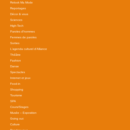
Relook Ma Mode
Reportages
Décor & vous
Sciences
High-Tech
Paroles d'hommes
Femmes de paroles
Sorties
L'agenda culturel d'Alliance
Théâtre
Fashion
Danse
Spectacles
Internet et jeux
Food-in
Shopping
Tourisme
SPA
Cours/Stages
Musée – Exposition
Going out
Culture