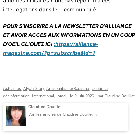
autorités militaires n'ont pas répondu à ces
interrogations dans leur communiqué.
POUR S'INSCRIRE A LA NEWSLETTER D'ALLIANCE
ET AVOIR ACCES AUX INFORMATIONS EN UN COUP
D'OEIL CLIQUEZ ICI
:https://alliance-
magazine.com/?p=subscribe&id=1
Actualités
,
Alyah Story
,
Antisémitisme/Racisme
,
Contre la
désinformation
,
International
,
Israël
- le
2 juin 2026
-
par
Claudine Douillet
.
Claudine Douillet
Voir les articles de Claudine Douillet
→