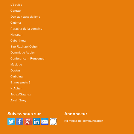
L'équipe
Contact
Don aux associations
Cinéma
Paracha de la semaine
Haftarah
Cyberthora
Site Raphael Cohen
Dominique Aubier
Conférence – Rencontre
Musique
Design
Clubbing
Et nos petits ?
K.Acher
Jouez/Gagnez
Alyah Story
Suivez-nous sur
Annonceur
Kit media de communication