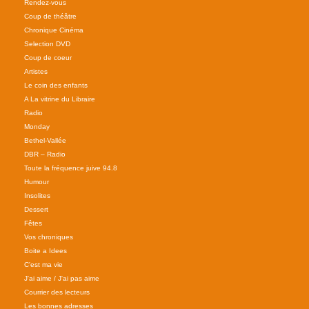
Rendez-vous
Coup de théâtre
Chronique Cinéma
Selection DVD
Coup de coeur
Artistes
Le coin des enfants
A La vitrine du Libraire
Radio
Monday
Bethel-Vallée
DBR – Radio
Toute la fréquence juive 94.8
Humour
Insolites
Dessert
Fêtes
Vos chroniques
Boite a Idees
C'est ma vie
J'ai aime / J'ai pas aime
Courrier des lecteurs
Les bonnes adresses