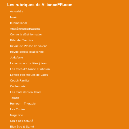
Les rubriques de AllianceFR.com
Actualités
Israël
International
Antisémitisme/Racisme
Contre la désinformation
Billet de Claudine
Revue de Presse de Valérie
Revue presse israélienne
Judaïsme
Le sens de nos fêtes juives
Les fêtes d'Alliance et Aharon
Lettres Hebraiques de Lalou
Coach Familial
Cacheroute
Les mots dans la Thora
Temple
Humour – Thorapie
Les Contes
Magazine
Clin d'oeil beauté
Bien-être & Santé