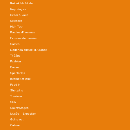
Relook Ma Mode
Reportages
Décor & vous
Sciences
High-Tech
Paroles d'hommes
Femmes de paroles
Sorties
L'agenda culturel d'Alliance
Théâtre
Fashion
Danse
Spectacles
Internet et jeux
Food-in
Shopping
Tourisme
SPA
Cours/Stages
Musée – Exposition
Going out
Culture