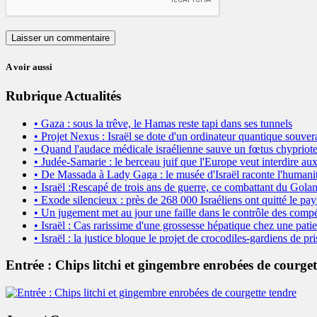
A voir aussi
Rubrique Actualités
• Gaza : sous la trêve, le Hamas reste tapi dans ses tunnels
• Projet Nexus : Israël se dote d'un ordinateur quantique souver
• Quand l'audace médicale israélienne sauve un fœtus chypriote
• Judée-Samarie : le berceau juif que l'Europe veut interdire aux
• De Massada à Lady Gaga : le musée d'Israël raconte l'humanit
• Israël :Rescapé de trois ans de guerre, ce combattant du Golan
• Exode silencieux : près de 268 000 Israéliens ont quitté le pay
• Un jugement met au jour une faille dans le contrôle des compé
• Israël : Cas rarissime d'une grossesse hépatique chez une patie
• Israël : la justice bloque le projet de crocodiles-gardiens de 
Entrée : Chips litchi et gingembre enrobées de courget