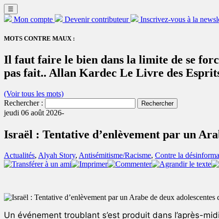
☰
Mon compte
Devenir contributeur
Inscrivez-vous à la newsl
MOTS CONTRE MAUX :
Il faut faire le bien dans la limite de se fo
pas fait.. Allan Kardec Le Livre des Esprit
(Voir tous les mots)
Rechercher :
jeudi 06 août 2026-
Israël : Tentative d’enlèvement par un Ara
Actualités
,
Alyah Story
,
Antisémitisme/Racisme
,
Contre la désinforma
Un événement troublant s’est produit dans l’après-mid