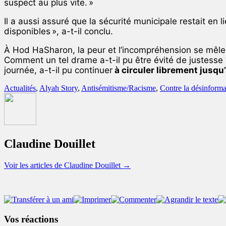
suspect au plus vite. »
Il a aussi assuré que la sécurité municipale restait e
disponibles », a-t-il conclu.
À Hod HaSharon, la peur et l’incompréhension se mêlen
Comment un tel drame a-t-il pu être évité de justesse
journée, a-t-il pu continuer
à circuler librement jusqu’
Actualités
,
Alyah Story
,
Antisémitisme/Racisme
,
Contre la désinforma
Claudine Douillet
Voir les articles de Claudine Douillet
→
Vos réactions