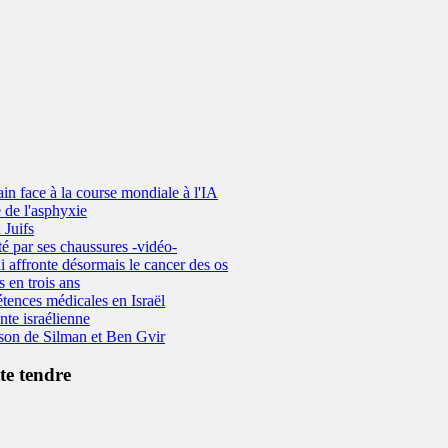
ain face à la course mondiale à l'IA
 de l'asphyxie
 Juifs
é par ses chaussures -vidéo-
i affronte désormais le cancer des os
s en trois ans
tences médicales en Israël
nte israélienne
prison de Silman et Ben Gvir
te tendre