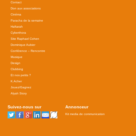
Contact
Don aux associations
Cinéma
Paracha de la semaine
Haftarah
Cyberthora
Site Raphael Cohen
Dominique Aubier
Conférence – Rencontre
Musique
Design
Clubbing
Et nos petits ?
K.Acher
Jouez/Gagnez
Alyah Story
Suivez-nous sur
Annonceur
Kit media de communication