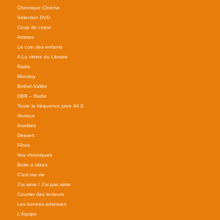
Chronique Cinéma
Selection DVD
Coup de coeur
Artistes
Le coin des enfants
A La vitrine du Libraire
Radio
Monday
Bethel-Vallée
DBR – Radio
Toute la fréquence juive 94.8
Humour
Insolites
Dessert
Fêtes
Vos chroniques
Boite a Idees
C'est ma vie
J'ai aime / J'ai pas aime
Courrier des lecteurs
Les bonnes adresses
L'équipe