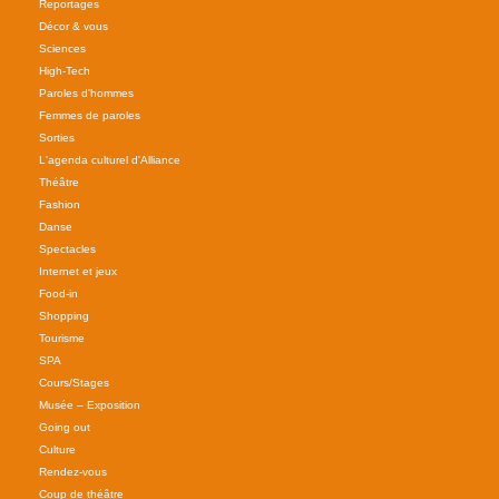
Reportages
Décor & vous
Sciences
High-Tech
Paroles d'hommes
Femmes de paroles
Sorties
L'agenda culturel d'Alliance
Théâtre
Fashion
Danse
Spectacles
Internet et jeux
Food-in
Shopping
Tourisme
SPA
Cours/Stages
Musée – Exposition
Going out
Culture
Rendez-vous
Coup de théâtre