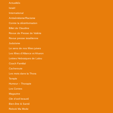
Actualités
Israël
International
Antisémitisme/Racisme
Contre la désinformation
Billet de Claudine
Revue de Presse de Valérie
Revue presse israélienne
Judaïsme
Le sens de nos fêtes juives
Les fêtes d'Alliance et Aharon
Lettres Hebraiques de Lalou
Coach Familial
Cacheroute
Les mots dans la Thora
Temple
Humour – Thorapie
Les Contes
Magazine
Clin d'oeil beauté
Bien-être & Santé
Relook Ma Mode