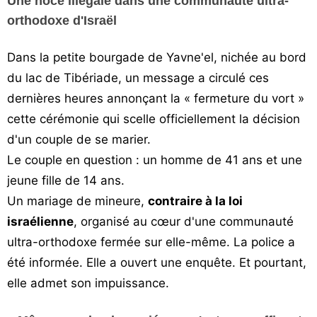
Une noce illégale dans une communauté ultra-
Vos
orthodoxe d'Israël
chroniques
Dans la petite bourgade de Yavne'el, nichée au bord
Les
du lac de Tibériade, un message a circulé ces
bonnes
adresses
dernières heures annonçant la « fermeture du vort »
cette cérémonie qui scelle officiellement la décision
d'un couple de se marier.
Le couple en question : un homme de 41 ans et une
jeune fille de 14 ans.
Un mariage de mineure,
contraire à la loi
israélienne
, organisé au cœur d'une communauté
ultra-orthodoxe fermée sur elle-même. La police a
été informée. Elle a ouvert une enquête. Et pourtant,
elle admet son impuissance.