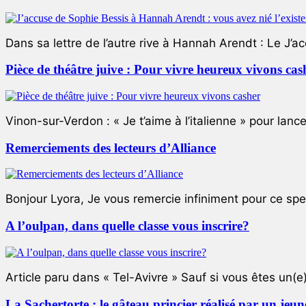
Dans sa lettre de l’autre rive à Hannah Arendt : Le J’a
Pièce de théâtre juive : Pour vivre heureux vivons cas
Vinon-sur-Verdon : « Je t’aime à l’italienne » pour lance
Remerciements des lecteurs d’Alliance
Bonjour Lyora, Je vous remercie infiniment pour ce specta
A l’oulpan, dans quelle classe vous inscrire?
Article paru dans « Tel-Avivre » Sauf si vous êtes un(e)
La Sachertorte : le gâteau princier réalisé par un jeun