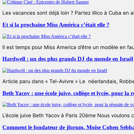
Les vacances sont déjà loin ? Partez illico à Cuba en all
Et si la prochaine Miss América c’était elle ?
ll est temps pour Miss America d’être un modèle en faute
Hardwell : un des plus grands DJ du monde en Israël
Article paru dans « Tel-Avivre » Le néerlandais, Robb
Beth Yacov : une école juive, collège et lycée, pour la r
L’école juive Beth Yacov à Paris 20ème Nous voulons ce 
Comment le fondateur de jforum, Moïse Cohen Sebban,