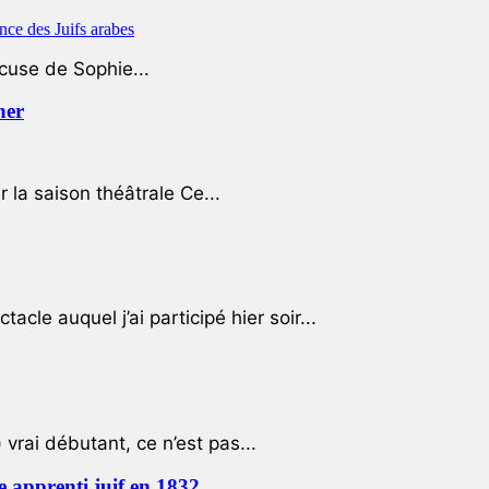
ccuse de Sophie...
her
r la saison théâtrale Ce...
cle auquel j’ai participé hier soir...
 vrai débutant, ce n’est pas...
e apprenti juif en 1832