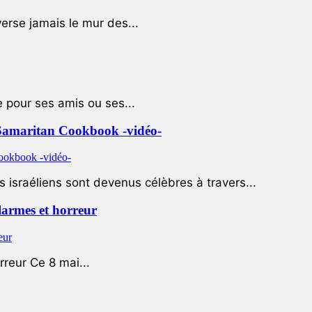
rse jamais le mur des...
e pour ses amis ou ses...
le Samaritan Cookbook -vidéo-
 israéliens sont devenus célèbres à travers...
 larmes et horreur
rreur Ce 8 mai...