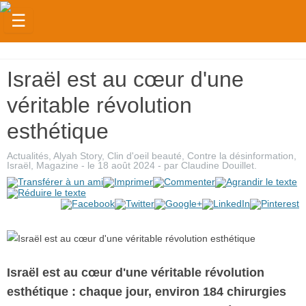
☰
Actualités
Israël est au cœur d'une
Judaïsme
véritable révolution
Magazine
esthétique
Sorties
Actualités
,
Alyah Story
,
Clin d'oeil beauté
,
Contre la désinformation
,
Culture
Israël
,
Magazine
- le
18 août 2024
-
par
Claudine Douillet
.
Radio
High-
Tech
Insolites
Israël est au cœur d'une véritable révolution
esthétique : chaque jour, environ 184 chirurgies
Cuisine