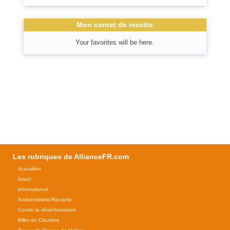
Mon carnet de recette
Your favorites will be here.
Les rubriques de AllianceFR.com
Actualités
Israël
International
Antisémitisme/Racisme
Contre la désinformation
Billet de Claudine