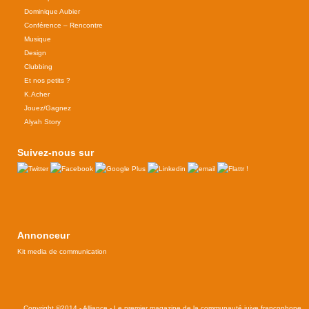
Dominique Aubier
Conférence – Rencontre
Musique
Design
Clubbing
Et nos petits ?
K.Acher
Jouez/Gagnez
Alyah Story
Suivez-nous sur
Annonceur
Kit media de communication
Copyright ©2014 - Alliance - Le premier magazine de la communauté juive francophone,