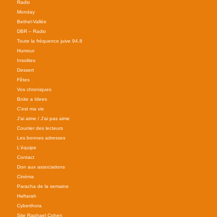
Radio
Monday
Bethel-Vallée
DBR – Radio
Toute la fréquence juive 94.8
Humour
Insolites
Dessert
Fêtes
Vos chroniques
Boite a Idees
C'est ma vie
J'ai aime / J'ai pas aime
Courrier des lecteurs
Les bonnes adresses
L'équipe
Contact
Don aux associations
Cinéma
Paracha de la semaine
Haftarah
Cyberthora
Site Raphael Cohen