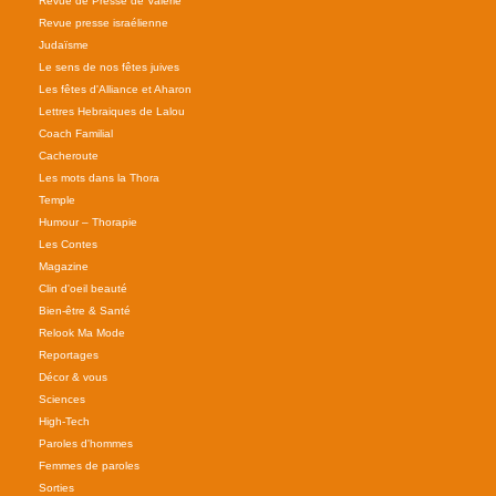
Revue de Presse de Valérie
Revue presse israélienne
Judaïsme
Le sens de nos fêtes juives
Les fêtes d'Alliance et Aharon
Lettres Hebraiques de Lalou
Coach Familial
Cacheroute
Les mots dans la Thora
Temple
Humour – Thorapie
Les Contes
Magazine
Clin d'oeil beauté
Bien-être & Santé
Relook Ma Mode
Reportages
Décor & vous
Sciences
High-Tech
Paroles d'hommes
Femmes de paroles
Sorties