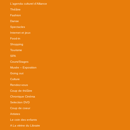
L'agenda culturel d'Alliance
Théâtre
Fashion
Danse
Spectacles
Internet et jeux
Food-in
Shopping
Tourisme
SPA
Cours/Stages
Musée – Exposition
Going out
Culture
Rendez-vous
Coup de théâtre
Chronique Cinéma
Selection DVD
Coup de coeur
Artistes
Le coin des enfants
A La vitrine du Libraire