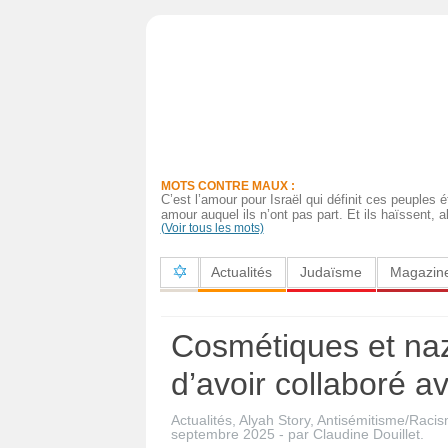
Actualités
Judaïsme
Magazine
MOTS CONTRE MAUX :
Sorties
C’est l’amour pour Israël qui définit ces peuples 
amour auquel ils n’ont pas part. Et ils haïssent, a
(Voir tous les mots)
Culture
Actualités
Judaïsme
Magazin
Radio
High-
Cosmétiques et na
Tech
d’avoir collaboré 
Insolites
Actualités
,
Alyah Story
,
Antisémitisme/Raci
Cuisine
septembre 2025
-
par
Claudine Douillet
.