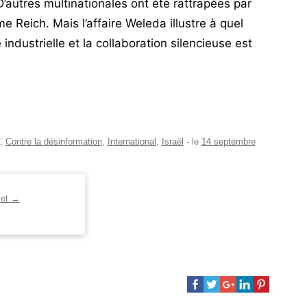
’autres multinationales ont été rattrapées par
e Reich. Mais l’affaire Weleda illustre à quel
é industrielle et la collaboration silencieuse est
,
Contre la désinformation
,
International
,
Israël
- le
14 septembre
let
→