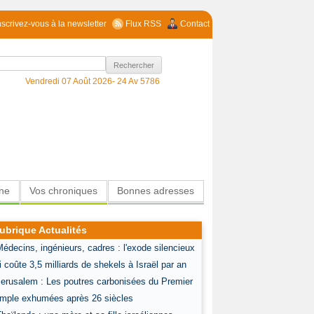
nscrivez-vous à la newsletter
Flux RSS
Contact
Vendredi 07 Août 2026-
24 Av 5786
ine
Vos chroniques
Bonnes adresses
ubrique Actualités
Médecins, ingénieurs, cadres : l'exode silencieux
i coûte 3,5 milliards de shekels à Israël par an
Jerusalem : Les poutres carbonisées du Premier
mple exhumées après 26 siècles