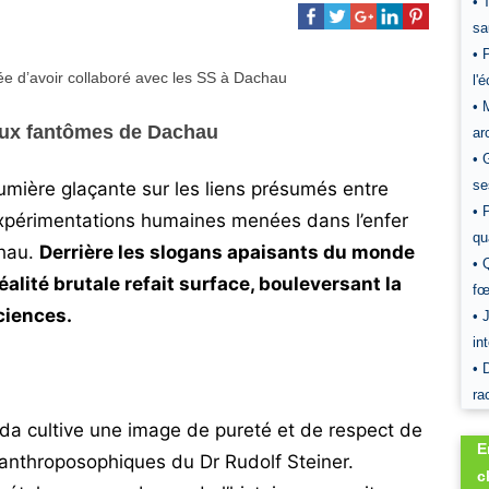
• 
sa
• 
l'
• 
 aux fantômes de Dachau
ar
• 
se
umière glaçante sur les liens présumés entre
• 
 expérimentations humaines menées dans l’enfer
qu
hau.
Derrière les slogans apaisants du monde
• 
éalité brutale refait surface, bouleversant la
fœ
ciences.
• 
in
• 
ra
da cultive une image de pureté et de respect de
E
s anthroposophiques du Dr Rudolf Steiner.
c