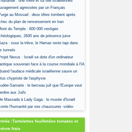
Thaïlande : une mère et sa fille israéliennes
uvagement agressées par un Français
Purge au Mossad : deux têtes tombent après
échec du plan de renversement en Iran
Mont du Temple : 600 000 vestiges
chéologiques, 2600 ans de présence juive
Gaza : sous la trêve, le Hamas reste tapi dans
s tunnels
Projet Nexus : Israël se dote d'un ordinateur
antique souverain face à la course mondiale à l'IA
Quand l'audace médicale israélienne sauve un
tus chypriote de l'asphyxie
Judée-Samarie : le berceau juif que l'Europe veut
terdire aux Juifs
De Massada à Lady Gaga : le musée d'Israël
conte l'humanité par ses chaussures -vidéo-
ntrée :Tartelettes feuilletées tomates et
hèvre frais