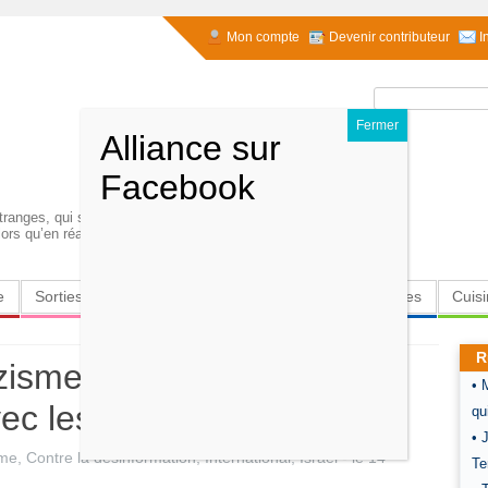
Mon compte
Devenir contributeur
I
Rechercher :
étranges, qui se sentent tellement étrangers à un
lors qu’en réalité ils aiment…
e
Sorties
Culture
Radio
High-Tech
Insolites
Cuis
R
zisme : Weleda accusée
• 
avec les SS à Dachau
qu
• 
sme
,
Contre la désinformation
,
International
,
Israël
- le
14
Te