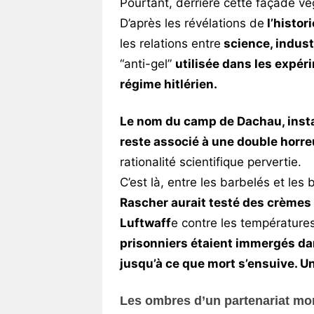
Pourtant, derrière cette façade vég
D’après les révélations de
l’histo
les relations entre
science, indust
“anti-gel”
utilisée dans les expé
régime hitlérien.
Le nom du camp de Dachau, insta
reste associé à une double horre
rationalité scientifique pervertie.
C’est là, entre les barbelés et le
Rascher aurait testé des crèmes d
Luftwaff
e contre les températures 
prisonniers étaient immergés da
jusqu’à ce que mort s’ensuive. 
Les ombres d’un partenariat mor