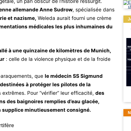
étale, un pan obscur de l’histoire ressurgit.
rienne allemande Anne Sudrow
, spécialisée dans
rie et nazisme,
Weleda aurait fourni une crème
J
rimentations médicales les plus inhumaines du
llé à une quinzaine de kilomètres de Munich,
ur
: celle de la violence physique et de la froide
s baraquements, que
le médecin SS Sigmund
estinées à protéger les pilotes de la
extrêmes. Pour “vérifier” leur efficacité,
des
ns des baignoires remplies d’eau glacée,
Un supplice minutieusement consigné.
N
tifère