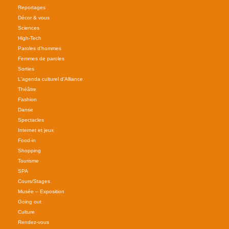
Reportages
Décor & vous
Sciences
High-Tech
Paroles d'hommes
Femmes de paroles
Sorties
L'agenda culturel d'Alliance
Théâtre
Fashion
Danse
Spectacles
Internet et jeux
Food-in
Shopping
Tourisme
SPA
Cours/Stages
Musée – Exposition
Going out
Culture
Rendez-vous