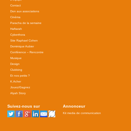
Contact
Don aux associations
Cinéma
Paracha de la semaine
Haftarah
Cyberthora
Site Raphael Cohen
Dominique Aubier
Conférence – Rencontre
Musique
Design
Clubbing
Et nos petits ?
K.Acher
Jouez/Gagnez
Alyah Story
Suivez-nous sur
Annonceur
Kit media de communication