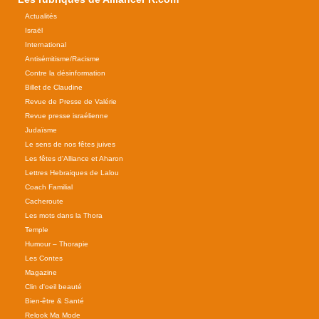
Actualités
Israël
International
Antisémitisme/Racisme
Contre la désinformation
Billet de Claudine
Revue de Presse de Valérie
Revue presse israélienne
Judaïsme
Le sens de nos fêtes juives
Les fêtes d'Alliance et Aharon
Lettres Hebraiques de Lalou
Coach Familial
Cacheroute
Les mots dans la Thora
Temple
Humour – Thorapie
Les Contes
Magazine
Clin d'oeil beauté
Bien-être & Santé
Relook Ma Mode