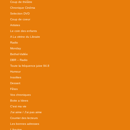
Coup de théâtre
Chronique Cinéma
Selection DVD
Coup de coeur
Artistes
Le coin des enfants
A La vitrine du Libraire
Radio
Monday
Bethel-Vallée
DBR – Radio
Toute la fréquence juive 94.8
Humour
Insolites
Dessert
Fêtes
Vos chroniques
Boite a Idees
C'est ma vie
J'ai aime / J'ai pas aime
Courrier des lecteurs
Les bonnes adresses
L'équipe