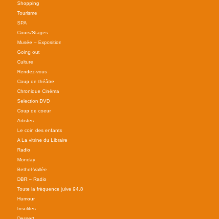
Shopping
Tourisme
SPA
Cours/Stages
Musée – Exposition
Going out
Culture
Rendez-vous
Coup de théâtre
Chronique Cinéma
Selection DVD
Coup de coeur
Artistes
Le coin des enfants
A La vitrine du Libraire
Radio
Monday
Bethel-Vallée
DBR – Radio
Toute la fréquence juive 94.8
Humour
Insolites
Dessert