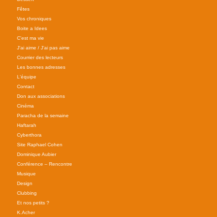
Fêtes
Vos chroniques
Boite a Idees
C'est ma vie
J'ai aime / J'ai pas aime
Courrier des lecteurs
Les bonnes adresses
L'équipe
Contact
Don aux associations
Cinéma
Paracha de la semaine
Haftarah
Cyberthora
Site Raphael Cohen
Dominique Aubier
Conférence – Rencontre
Musique
Design
Clubbing
Et nos petits ?
K.Acher