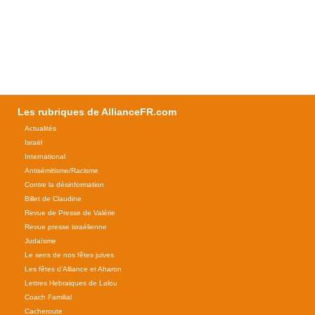
Les rubriques de AllianceFR.com
Actualités
Israël
International
Antisémitisme/Racisme
Contre la désinformation
Billet de Claudine
Revue de Presse de Valérie
Revue presse israélienne
Judaïsme
Le sens de nos fêtes juives
Les fêtes d'Alliance et Aharon
Lettres Hebraiques de Lalou
Coach Familial
Cacheroute