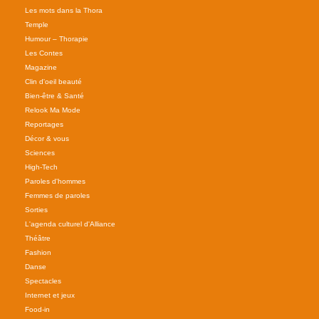
Les mots dans la Thora
Temple
Humour – Thorapie
Les Contes
Magazine
Clin d'oeil beauté
Bien-être & Santé
Relook Ma Mode
Reportages
Décor & vous
Sciences
High-Tech
Paroles d'hommes
Femmes de paroles
Sorties
L'agenda culturel d'Alliance
Théâtre
Fashion
Danse
Spectacles
Internet et jeux
Food-in