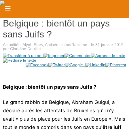
☰
Belgique : bientôt un pays
Actualités
sans Juifs ?
Judaïsme
Actualités
,
Alyah Story
,
Antisémitisme/Racisme
- le
31 janvier 2019
-
Magazine
par
Claudine Douillet
.
Sorties
Culture
Radio
Belgique : bientôt un pays sans Juifs ?
High-
Tech
Le grand rabbin de Belgique, Abraham Guigui, a
déclaré après les attentats de Bruxelles qu'il n'y
Insolites
avait « plus de place pour les Juifs en Europe ». Mais
Cuisine
tout le monde a compris dans son pays qu
'être juif