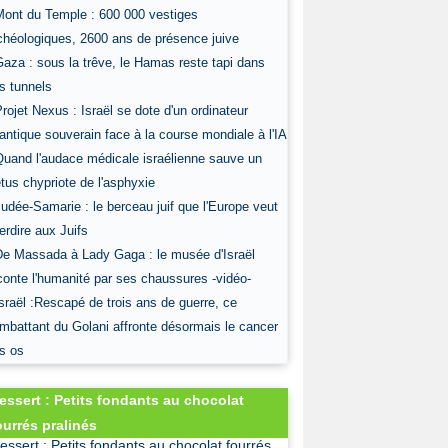
Mont du Temple : 600 000 vestiges
chéologiques, 2600 ans de présence juive
Gaza : sous la trêve, le Hamas reste tapi dans
s tunnels
Projet Nexus : Israël se dote d'un ordinateur
antique souverain face à la course mondiale à l'IA
Quand l'audace médicale israélienne sauve un
tus chypriote de l'asphyxie
Judée-Samarie : le berceau juif que l'Europe veut
terdire aux Juifs
De Massada à Lady Gaga : le musée d'Israël
conte l'humanité par ses chaussures -vidéo-
Israël :Rescapé de trois ans de guerre, ce
mbattant du Golani affronte désormais le cancer
s os
essert : Petits fondants au chocolat
ourrés pralinés