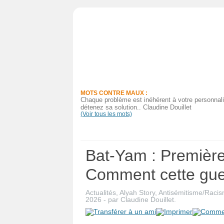
Actualités
Judaïsme
Magazine
MOTS CONTRE MAUX :
Sorties
Chaque problème est inéhérent à votre personnalit
détenez sa solution.. Claudine Douillet
(Voir tous les mots)
Culture
Radio
Bat-Yam : Première 
High-
Comment cette gue
Tech
Actualités
,
Alyah Story
,
Antisémitisme/Raci
Insolites
2026
-
par
Claudine Douillet
.
Cuisine