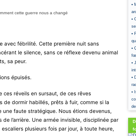
• 
ar
• 
se
• 
qu
ue avec fébrilité. Cette première nuit sans
• 
acérant le silence, sans ce réflexe devenu animal
fœ
ts, sa peur.
• 
in
tions épuisés.
• 
ra
• 
 ces réveils en sursaut, de ces rêves
co
 de dormir habillés, prêts à fuir, comme si la
de
 une faute stratégique. Nous étions devenus,
de l’arrière. Une armée invisible, disciplinée par
D
 escaliers plusieurs fois par jour, à toute heure,
f