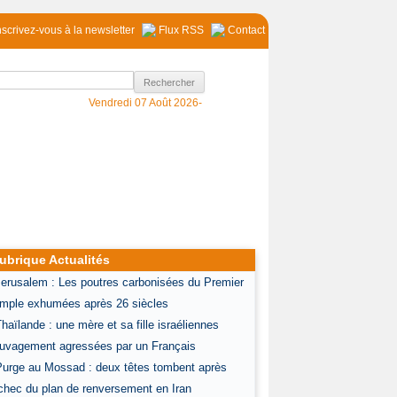
nscrivez-vous à la newsletter
Flux RSS
Contact
Vendredi 07 Août 2026-
ubrique Actualités
Jerusalem : Les poutres carbonisées du Premier
mple exhumées après 26 siècles
Thaïlande : une mère et sa fille israéliennes
uvagement agressées par un Français
Purge au Mossad : deux têtes tombent après
échec du plan de renversement en Iran