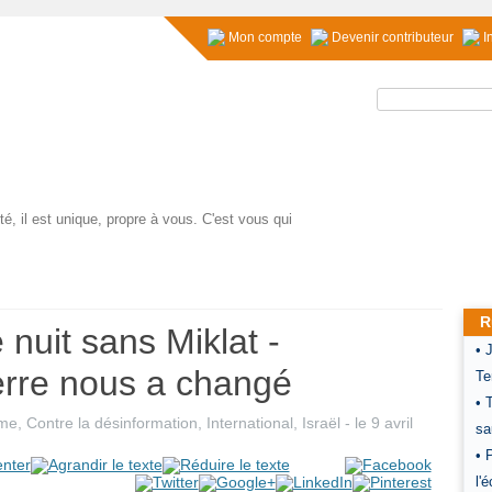
Mon compte
Devenir contributeur
I
Rechercher :
é, il est unique, propre à vous. C'est vous qui
R
nuit sans Miklat -
• 
rre nous a changé
Te
• 
sme
,
Contre la désinformation
,
International
,
Israël
- le
9 avril
sa
• 
l'