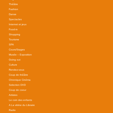
Théâtre
Fashion
Danse
Spectacles
Internet et jeux
Food-in
Shopping
Tourisme
SPA
Cours/Stages
Musée – Exposition
Going out
Culture
Rendez-vous
Coup de théâtre
Chronique Cinéma
Selection DVD
Coup de coeur
Artistes
Le coin des enfants
A La vitrine du Libraire
Radio