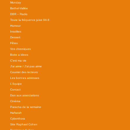
Monday
Bethel-Vallée
DBR – Radio
Toute la fréquence juive 94.8
Humour
Insolites
Dessert
Fêtes
Vos chroniques
Boite a Idees
C'est ma vie
J'ai aime / J'ai pas aime
Courrier des lecteurs
Les bonnes adresses
L'équipe
Contact
Don aux associations
Cinéma
Paracha de la semaine
Haftarah
Cyberthora
Site Raphael Cohen