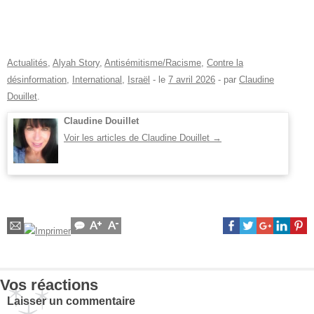
Actualités
,
Alyah Story
,
Antisémitisme/Racisme
,
Contre la
désinformation
,
International
,
Israël
- le
7 avril 2026
-
par
Claudine
Douillet
.
Claudine Douillet
Voir les articles de Claudine Douillet
→
Vos réactions
Laisser un commentaire