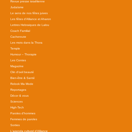
Revue presse israélienne
Judaïsme
Le sens de nos fêtes juives
Les fêtes d'Alliance et Aharon
Lettres Hebraiques de Lalou
Coach Familial
Cacheroute
Les mots dans la Thora
Temple
Humour – Thorapie
Les Contes
Magazine
Clin d'oeil beauté
Bien-être & Santé
Relook Ma Mode
Reportages
Décor & vous
Sciences
High-Tech
Paroles d'hommes
Femmes de paroles
Sorties
L'agenda culturel d'Alliance