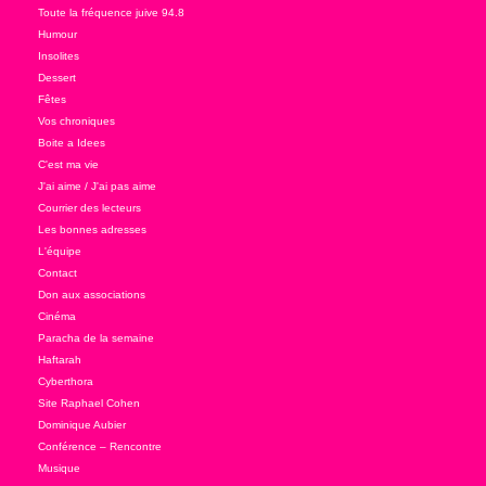
Toute la fréquence juive 94.8
Humour
Insolites
Dessert
Fêtes
Vos chroniques
Boite a Idees
C'est ma vie
J'ai aime / J'ai pas aime
Courrier des lecteurs
Les bonnes adresses
L'équipe
Contact
Don aux associations
Cinéma
Paracha de la semaine
Haftarah
Cyberthora
Site Raphael Cohen
Dominique Aubier
Conférence – Rencontre
Musique