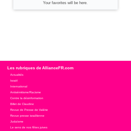
Your favorites will be here.
Les rubriques de AllianceFR.com
Actualités
Israël
International
Antisémitisme/Racisme
Contre la désinformation
Billet de Claudine
Revue de Presse de Valérie
Revue presse israélienne
Judaïsme
Le sens de nos fêtes juives