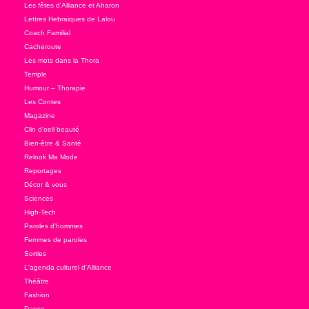
Les fêtes d'Alliance et Aharon
Lettres Hebraiques de Lalou
Coach Familial
Cacheroute
Les mots dans la Thora
Temple
Humour – Thorapie
Les Contes
Magazine
Clin d'oeil beauté
Bien-être & Santé
Relook Ma Mode
Reportages
Décor & vous
Sciences
High-Tech
Paroles d'hommes
Femmes de paroles
Sorties
L'agenda culturel d'Alliance
Théâtre
Fashion
Danse