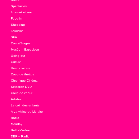
Spectacles
Internet et jeux
Food-in
Shopping
Tourisme
SPA
Cours/Stages
Musée – Exposition
Going out
Culture
Rendez-vous
Coup de théâtre
Chronique Cinéma
Selection DVD
Coup de coeur
Artistes
Le coin des enfants
A La vitrine du Libraire
Radio
Monday
Bethel-Vallée
DBR – Radio