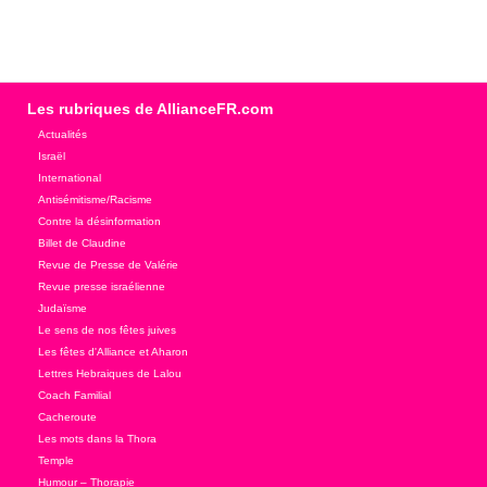
Les rubriques de AllianceFR.com
Actualités
Israël
International
Antisémitisme/Racisme
Contre la désinformation
Billet de Claudine
Revue de Presse de Valérie
Revue presse israélienne
Judaïsme
Le sens de nos fêtes juives
Les fêtes d'Alliance et Aharon
Lettres Hebraiques de Lalou
Coach Familial
Cacheroute
Les mots dans la Thora
Temple
Humour – Thorapie