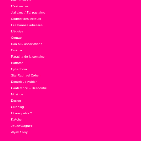
C'est ma vie
J'ai aime / J'ai pas aime
Courrier des lecteurs
Les bonnes adresses
L'équipe
Contact
Don aux associations
Cinéma
Paracha de la semaine
Haftarah
Cyberthora
Site Raphael Cohen
Dominique Aubier
Conférence – Rencontre
Musique
Design
Clubbing
Et nos petits ?
K.Acher
Jouez/Gagnez
Alyah Story