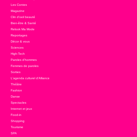
Les Contes
Magazine
Clin d'oeil beauté
Bien-être & Santé
Relook Ma Mode
Reportages
Décor & vous
Sciences
High-Tech
Paroles d'hommes
Femmes de paroles
Sorties
L'agenda culturel d'Alliance
Théâtre
Fashion
Danse
Spectacles
Internet et jeux
Food-in
Shopping
Tourisme
SPA