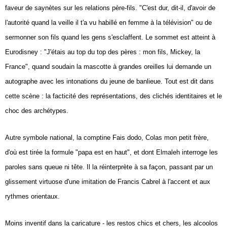
faveur de saynètes sur les relations père-fils. "C'est dur, dit-il, d'avoir de
l'autorité quand la veille il t'a vu habillé en femme à la télévision" ou de
sermonner son fils quand les gens s'esclaffent. Le sommet est atteint à
Eurodisney : "J'étais au top du top des pères : mon fils, Mickey, la
France", quand soudain la mascotte à grandes oreilles lui demande un
autographe avec les intonations du jeune de banlieue. Tout est dit dans
cette scène : la facticité des représentations, des clichés identitaires et le
choc des archétypes.
Autre symbole national, la comptine Fais dodo, Colas mon petit frère,
d'où est tirée la formule "papa est en haut", et dont Elmaleh interroge les
paroles sans queue ni tête. Il la réinterprète à sa façon, passant par un
glissement virtuose d'une imitation de Francis Cabrel à l'accent et aux
rythmes orientaux.
Moins inventif dans la caricature - les restos chics et chers, les alcoolos