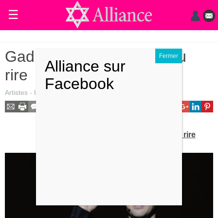
☰
Actualités
Gad Elmaleh, rock star du
Judaïsme
rire
Magazine
Artistes
- le
-
par
Claudine Douillet
.
Sorties
Culture
Gad Elmaleh, rock star du rire
Radio
High-
Tech
Insolites
Cuisine