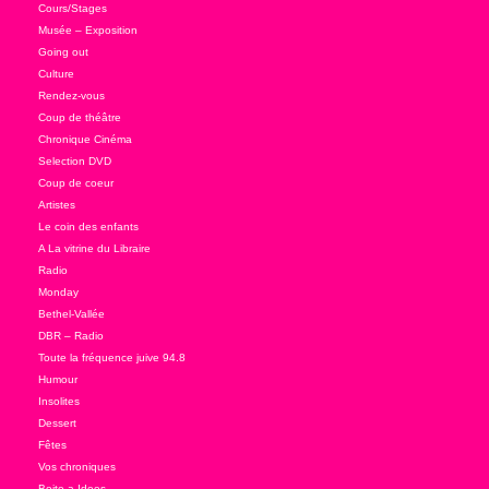
Cours/Stages
Musée – Exposition
Going out
Culture
Rendez-vous
Coup de théâtre
Chronique Cinéma
Selection DVD
Coup de coeur
Artistes
Le coin des enfants
A La vitrine du Libraire
Radio
Monday
Bethel-Vallée
DBR – Radio
Toute la fréquence juive 94.8
Humour
Insolites
Dessert
Fêtes
Vos chroniques
Boite a Idees