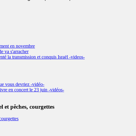
nement en novembre
de va s'arracher
nté la transmission et conquis Israël -videos-
que vous devriez -vidéo-
vre en concert le 23 juin -vidéos-
l et pêches, courgettes