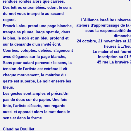
rendues rondes alors que carrées.
Des lettres entremélées, edont le sens
du mot vous interpelle au second
regard.
L'Alliance israèlite univers
ateliers d'apprentissage de la
Franck Lalou prend une page blanche,
sous la responsabilité d
trempe sa plume, large spatule, dans
dimanch
le bleu, le noir et un bleu profond et
24 octobre, 21 novembre et 1
sur la demande d'un invité écrit.
heures à 17heu
Courbes, voluptes, deliées, s'agencent
Le matériel est fourni 
avec élégance sur la page blanche,
Inscription au 01 
45 rue La bruyère 
Sans pour autant percevoir le sens, la
tension de l'artiste est extrême il vit
chaque mouvement, la maïtrise du
geste est superbe, Le noir enserre les
bleus.
Les gestes sont amples et précis,Un
pas de deux sur du papier. Une fois
finie, l'artiste s'écarte, nos regards
aussi et apparait alors le mot dans le
sens et dans la forme.
Claudine Douillet