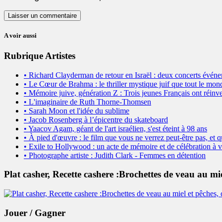
A voir aussi
Rubrique Artistes
• Richard Clayderman de retour en Israël : deux concerts évé
• Le Cœur de Brahma : le thriller mystique juif que tout le mon
• Mémoire juive, génération Z : Trois jeunes Français ont réinve
• L'imaginaire de Ruth Thorne-Thomsen
• Sarah Moon et l'idée du sublime
• Jacob Rosenberg à l’épicentre du skateboard
• Yaacov Agam, géant de l'art israélien, s'est éteint à 98 ans
• À pied d'œuvre : le film que vous ne verrez peut-être pas, et 
• Exile to Hollywood : un acte de mémoire et de célébration à vi
• Photographe artiste : Judith Clark - Femmes en détention
Plat casher, Recette cashere :Brochettes de veau au mie
Jouer / Gagner