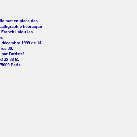
elle met en place des
 calligraphie hébraïque
e Franck Lalou les
es
2 décembre 1999 de 14
res 30.
par l'artiste/.
53 32 88 65
75009 Paris