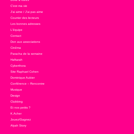
C'est ma vie
J'ai aime / J'ai pas aime
Courrier des lecteurs
Les bonnes adresses
L'équipe
Contact
Don aux associations
Cinéma
Paracha de la semaine
Haftarah
Cyberthora
Site Raphael Cohen
Dominique Aubier
Conférence – Rencontre
Musique
Design
Clubbing
Et nos petits ?
K.Acher
Jouez/Gagnez
Alyah Story