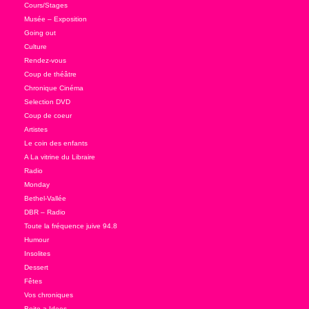
Cours/Stages
Musée – Exposition
Going out
Culture
Rendez-vous
Coup de théâtre
Chronique Cinéma
Selection DVD
Coup de coeur
Artistes
Le coin des enfants
A La vitrine du Libraire
Radio
Monday
Bethel-Vallée
DBR – Radio
Toute la fréquence juive 94.8
Humour
Insolites
Dessert
Fêtes
Vos chroniques
Boite a Idees