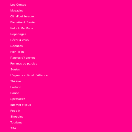
Les Contes
Magazine
Clin d'oeil beauté
Bien-être & Santé
Relook Ma Mode
Reportages
Décor & vous
Sciences
High-Tech
Paroles d'hommes
Femmes de paroles
Sorties
L'agenda culturel d'Alliance
Théâtre
Fashion
Danse
Spectacles
Internet et jeux
Food-in
Shopping
Tourisme
SPA