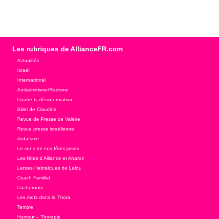
Les rubriques de AllianceFR.com
Actualités
Israël
International
Antisémitisme/Racisme
Contre la désinformation
Billet de Claudine
Revue de Presse de Valérie
Revue presse israélienne
Judaïsme
Le sens de nos fêtes juives
Les fêtes d'Alliance et Aharon
Lettres Hebraiques de Lalou
Coach Familial
Cacheroute
Les mots dans la Thora
Temple
Humour – Thorapie