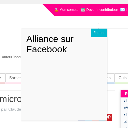
Mon compte
Devenir contributeur
I
Rechercher :
. auteur inconnu
e
Sorties
Culture
Radio
High-Tech
Insolites
Cuis
R
 microhistoire de la Shoa
• 
«A
-
par
Claude Layani
.
• 
et