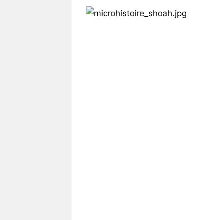
Vos
chroniques
Les
bonnes
adresses