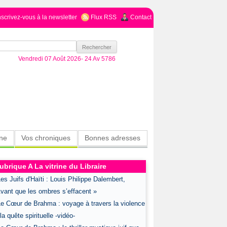
nscrivez-vous à la newsletter
Flux RSS
Contact
Vendredi 07 Août 2026-
24 Av 5786
ine
Vos chroniques
Bonnes adresses
ubrique A La vitrine du Libraire
Les Juifs d'Haïti : Louis Philippe Dalembert,
vant que les ombres s’effacent »
Le Cœur de Brahma : voyage à travers la violence
 la quête spirituelle -vidéo-