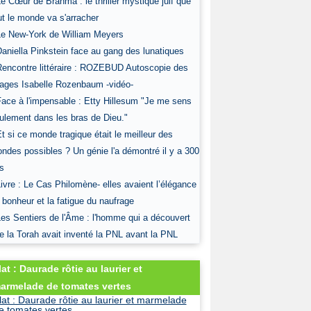
Le Cœur de Brahma : le thriller mystique juif que
ut le monde va s'arracher
Le New-York de William Meyers
Daniella Pinkstein face au gang des lunatiques
Rencontre littéraire : ROZEBUD Autoscopie des
ages Isabelle Rozenbaum -vidéo-
Face à l'impensable : Etty Hillesum "Je me sens
ulement dans les bras de Dieu."
Et si ce monde tragique était le meilleur des
ndes possibles ? Un génie l'a démontré il y a 300
s
Livre : Le Cas Philomène- elles avaient l’élégance
 bonheur et la fatigue du naufrage
Les Sentiers de l'Âme : l'homme qui a découvert
e la Torah avait inventé la PNL avant la PNL
lat : Daurade rôtie au laurier et
armelade de tomates vertes