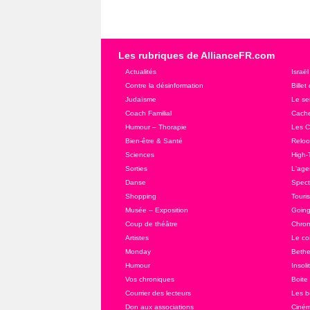
Les rubriques de AllianceFR.com
Actualités
Israël
Contre la désinformation
Billet
Judaïsme
Le se
Coach Familial
Cache
Humour – Thorapie
Les C
Bien-être & Santé
Relo
Sciences
High-
Sorties
L'agen
Danse
Spect
Shopping
Touri
Musée – Exposition
Going
Coup de théâtre
Chron
Artistes
Le co
Monday
Bethe
Humour
Insoli
Vos chroniques
Boite
Courrier des lecteurs
Les b
Don aux associations
Ciné