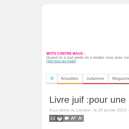
Actualités
Judaïsme
Magazine
MOTS CONTRE MAUX :
Sorties
Quand on a tout perdu on a rendez vous avec soi
(Voir tous les mots)
Culture
Actualités
Judaïsme
Magazin
Radio
High-
Livre juif :pour une
Tech
A La vitrine du Libraire
- le
28 janvier 2014
Insolites
Cuisine