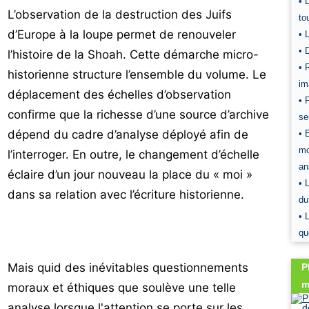
• 
L’observation de la destruction des Juifs
to
d’Europe à la loupe permet de renouveler
• 
• 
l’histoire de la Shoah. Cette démarche micro-
• 
historienne structure l’ensemble du volume. Le
im
déplacement des échelles d’observation
• 
confirme que la richesse d’une source d’archive
se
dépend du cadre d’analyse déployé afin de
• 
mo
l’interroger. En outre, le changement d’échelle
an
éclaire d’un jour nouveau la place du « moi »
• 
dans sa relation avec l’écriture historienne.
du
• 
qu
Mais quid des inévitables questionnements
P
m
moraux et éthiques que soulève une telle
analyse lorsque l'attention se porte sur les