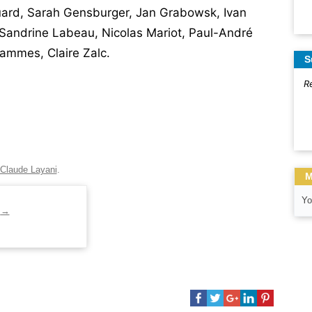
ouard, Sarah Gensburger, Jan Grabowsk, Ivan
 Sandrine Labeau, Nicolas Mariot, Paul-André
Tammes, Claire Zalc.
S
R
Claude Layani
.
M
Yo
i
→