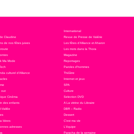
International
 de Claudine
Revue de Presse de Valérie
ns de nos fêtes juives
Les fêtes d'Alliance et Aharon
route
Les mots dans la Thora
ontes
Magazine
ok Ma Mode
Reportages
Tech
Paroles d'hommes
da culturel d'Alliance
Théâtre
acles
Internet et jeux
sme
SPA
 out
Culture
ique Cinéma
Selection DVD
in des enfants
A La vitrine du Libraire
l-Vallée
DBR – Radio
tes
Dessert
 a Idees
C'est ma vie
onnes adresses
L'équipe
ma
Paracha de la semaine