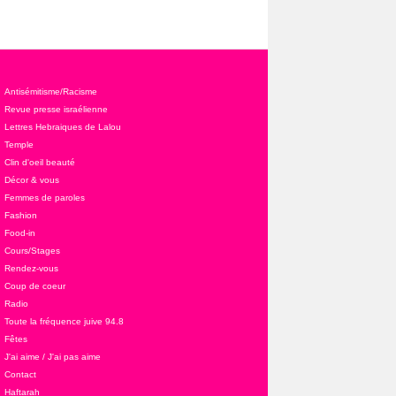
Antisémitisme/Racisme
Revue presse israélienne
Lettres Hebraiques de Lalou
Temple
Clin d'oeil beauté
Décor & vous
Femmes de paroles
Fashion
Food-in
Cours/Stages
Rendez-vous
Coup de coeur
Radio
Toute la fréquence juive 94.8
Fêtes
J'ai aime / J'ai pas aime
Contact
Haftarah