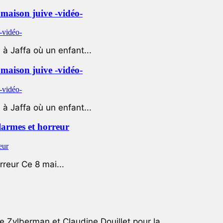
e maison juive -vidéo-
à Jaffa où un enfant...
e maison juive -vidéo-
à Jaffa où un enfant...
 larmes et horreur
rreur Ce 8 mai...
e Zylberman et Claudine Douillet pour la...