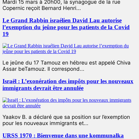
Mardi 15 mars à 20h00, la synagogue de la rue
Copernic reçoit Bernard Henri...
Le Grand Rabbin israélien David Lau autorise
l’exemption du jeûne pour les patients de la Covid
19
Le jeûne du 17 Tamouz en hébreu est appelé Chiva
Assar beTamouz. Il correspond...
Israël : L’exonération des impôts pour les nouveaux
immigrants devrait être annulée
Yaakov B. a déclaré que sa position sur l’exemption
pour les nouveaux immigrants et...
URSS 1970 : Bienvenue dans une kommunalka