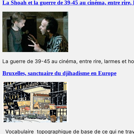
La Shoah et la guerre de 39-45 au cinéma, entre rire,
La guerre de 39-45 au cinéma, entre rire, larmes et ho
Bruxelles, sanctuaire du djihadisme en Europe
Vocabulaire topographique de base de ce qui ne trave