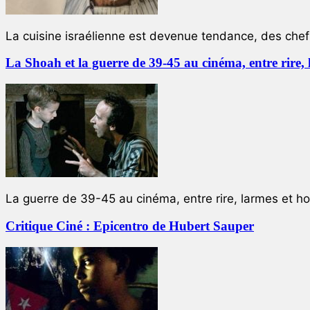
La cuisine israélienne est devenue tendance, des chefs
La Shoah et la guerre de 39-45 au cinéma, entre rire,
La guerre de 39-45 au cinéma, entre rire, larmes et ho
Critique Ciné : Epicentro de Hubert Sauper