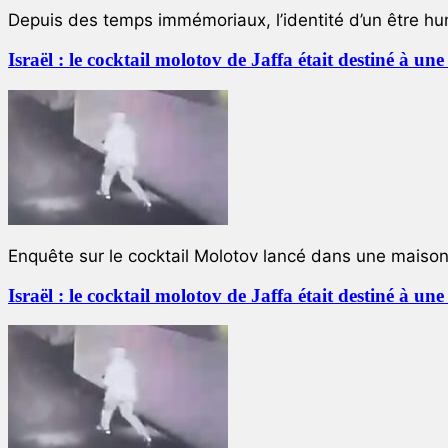
Depuis des temps immémoriaux, l’identité d’un être hum
Israël : le cocktail molotov de Jaffa était destiné à un
Enquête sur le cocktail Molotov lancé dans une maison 
Israël : le cocktail molotov de Jaffa était destiné à un