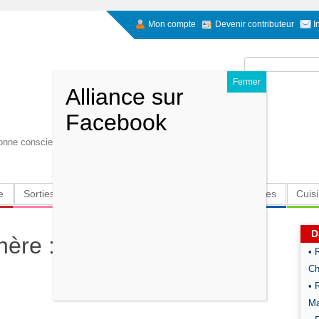
Mon compte
Devenir contributeur
I
Rechercher :
onne conscience. Ne faites pas la charité. Faites acte
e
Sorties
Culture
Radio
High-Tech
Insolites
Cuis
D
hère : Tarte épinards,
• 
Ch
• 
Ma