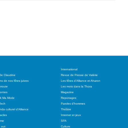
International
 de Claudine
Revue de Presse de Valérie
ns de nos fêtes juives
Les fêtes d'Alliance et Aharon
route
Les mots dans la Thora
ontes
Magazine
ok Ma Mode
Reportages
Tech
Paroles d'hommes
da culturel d'Alliance
Théâtre
acles
Internet et jeux
sme
SPA
 out
Culture