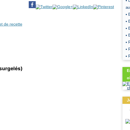
• 
au
• 
• 
et de recette
• 
• 
• 
• 
• 
 surgelés)
E
o
J