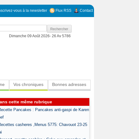
nscrivez-vous à la newsletter
Flux RSS
Contact
Dimanche 09 Août 2026-
26 Av 5786
ine
Vos chroniques
Bonnes adresses
ans cette même rubrique
Recette Pancakes : Pancakes anti-gaspi de Karen
ef
Recettes casheres ,Menus 5775: Chavouot 23-25
i