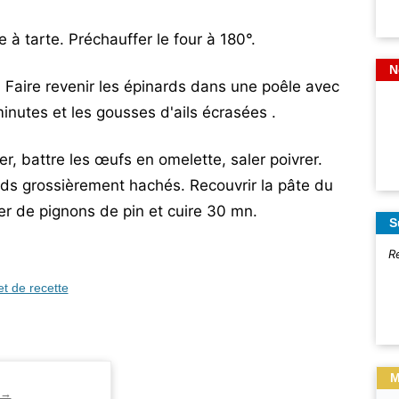
 à tarte. Préchauffer le four à 180°.
N
. Faire revenir les épinards dans une poêle avec
 minutes et les gousses d'ails écrasées .
r, battre les œufs en omelette, saler poivrer.
nards grossièrement hachés. Recouvrir la pâte du
r de pignons de pin et cuire 30 mn.
S
R
et de recette
M
→