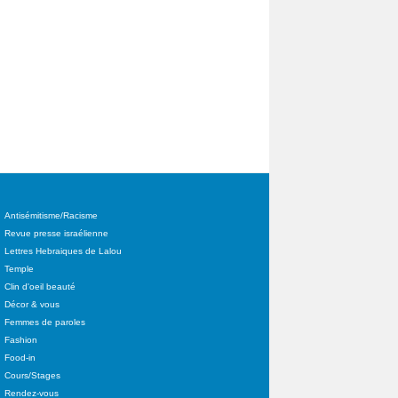
Antisémitisme/Racisme
Revue presse israélienne
Lettres Hebraiques de Lalou
Temple
Clin d'oeil beauté
Décor & vous
Femmes de paroles
Fashion
Food-in
Cours/Stages
Rendez-vous