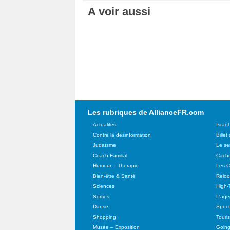
A voir aussi
Les rubriques de AllianceFR.com
Actualités
Israël
Contre la désinformation
Billet
Judaïsme
Le se
Coach Familial
Cache
Humour – Thorapie
Les C
Bien-être & Santé
Relo
Sciences
High-
Sorties
L'agen
Danse
Spect
Shopping
Touri
Musée – Exposition
Going