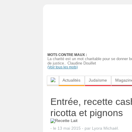
Actualités
Judaïsme
Magazine
MOTS CONTRE MAUX :
Sorties
La charité est un mot charitable pour se donner b
de justice.. Claudine Douillet
(Voir tous les mots)
Culture
Actualités
Judaïsme
Magazin
Radio
High-
Entrée, recette cas
Tech
ricotta et pignons
Insolites
Cuisine
- le
13 mai 2015
-
par
Lyora Michaël
.