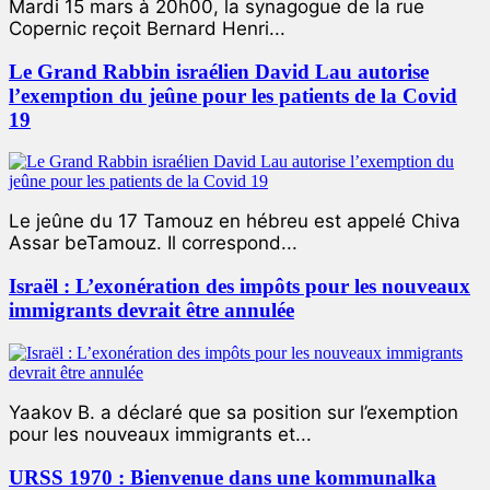
Mardi 15 mars à 20h00, la synagogue de la rue
Copernic reçoit Bernard Henri...
Le Grand Rabbin israélien David Lau autorise
l’exemption du jeûne pour les patients de la Covid
19
Le jeûne du 17 Tamouz en hébreu est appelé Chiva
Assar beTamouz. Il correspond...
Israël : L’exonération des impôts pour les nouveaux
immigrants devrait être annulée
Yaakov B. a déclaré que sa position sur l’exemption
pour les nouveaux immigrants et...
URSS 1970 : Bienvenue dans une kommunalka