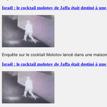
Israël : le cocktail molotov de Jaffa était destiné à un
Enquête sur le cocktail Molotov lancé dans une maison 
Israël : le cocktail molotov de Jaffa était destiné à un