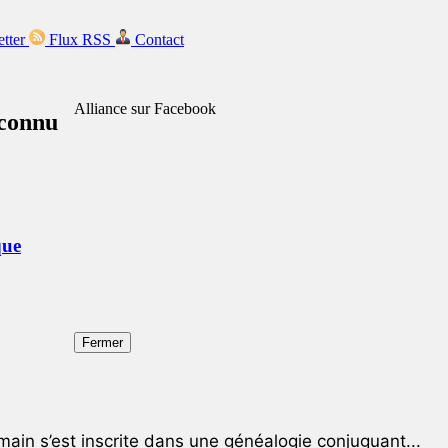
etter
Flux RSS
Contact
Alliance sur Facebook
nconnu
que
Fermer
ain s’est inscrite dans une généalogie conjuguant...