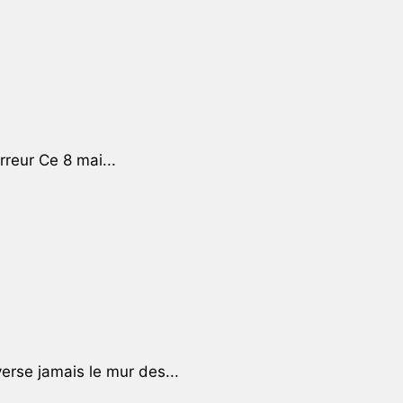
rreur Ce 8 mai...
rse jamais le mur des...