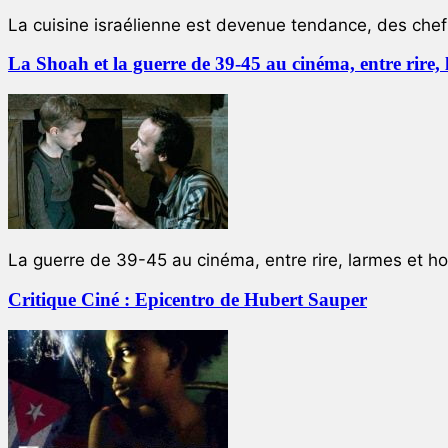
La cuisine israélienne est devenue tendance, des chefs
La Shoah et la guerre de 39-45 au cinéma, entre rire,
La guerre de 39-45 au cinéma, entre rire, larmes et ho
Critique Ciné : Epicentro de Hubert Sauper