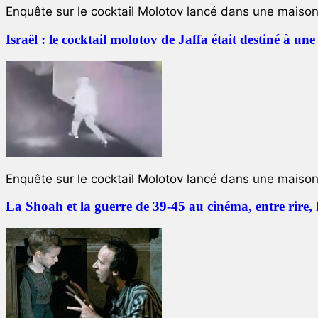
Enquête sur le cocktail Molotov lancé dans une maison 
Israël : le cocktail molotov de Jaffa était destiné à un
Enquête sur le cocktail Molotov lancé dans une maison 
La Shoah et la guerre de 39-45 au cinéma, entre rire,