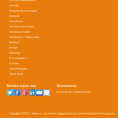
Don aux associations
Cinéma
Paracha de la semaine
Haftarah
Cyberthora
Site Raphael Cohen
Dominique Aubier
Conférence – Rencontre
Musique
Design
Clubbing
Et nos petits ?
K.Acher
Jouez/Gagnez
Alyah Story
Suivez-nous sur
Annonceur
Kit media de communication
Copyright ©2014 - Alliance - Le premier magazine de la communauté juive francophone,