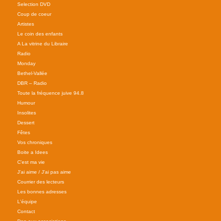
Selection DVD
Coup de coeur
Artistes
Le coin des enfants
A La vitrine du Libraire
Radio
Monday
Bethel-Vallée
DBR – Radio
Toute la fréquence juive 94.8
Humour
Insolites
Dessert
Fêtes
Vos chroniques
Boite a Idees
C'est ma vie
J'ai aime / J'ai pas aime
Courrier des lecteurs
Les bonnes adresses
L'équipe
Contact