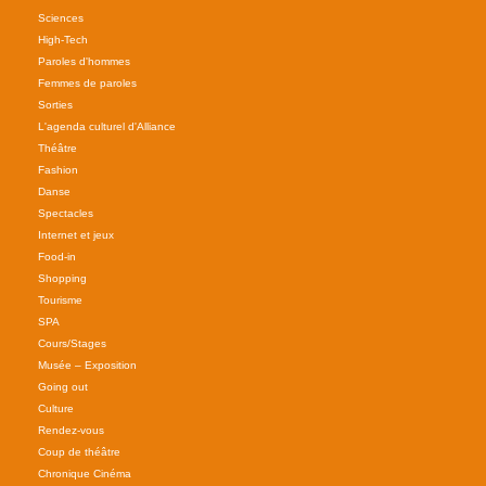
Sciences
High-Tech
Paroles d'hommes
Femmes de paroles
Sorties
L'agenda culturel d'Alliance
Théâtre
Fashion
Danse
Spectacles
Internet et jeux
Food-in
Shopping
Tourisme
SPA
Cours/Stages
Musée – Exposition
Going out
Culture
Rendez-vous
Coup de théâtre
Chronique Cinéma