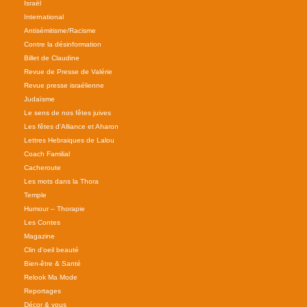
Israël
International
Antisémitisme/Racisme
Contre la désinformation
Billet de Claudine
Revue de Presse de Valérie
Revue presse israélienne
Judaïsme
Le sens de nos fêtes juives
Les fêtes d'Alliance et Aharon
Lettres Hebraiques de Lalou
Coach Familial
Cacheroute
Les mots dans la Thora
Temple
Humour – Thorapie
Les Contes
Magazine
Clin d'oeil beauté
Bien-être & Santé
Relook Ma Mode
Reportages
Décor & vous