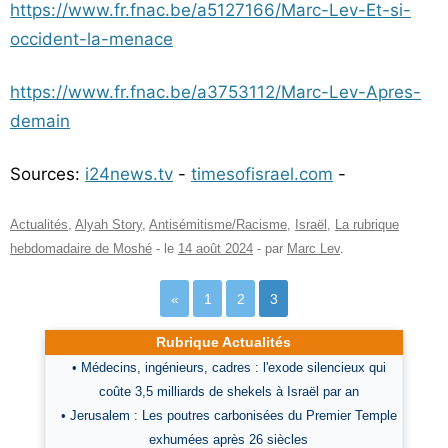
https://www.fr.fnac.be/a5127166/Marc-Lev-Et-si-
occident-la-menace
https://www.fr.fnac.be/a3753112/Marc-Lev-Apres-
demain
Sources:
i24news.tv
-
timesofisrael.com
-
Actualités
,
Alyah Story
,
Antisémitisme/Racisme
,
Israël
,
La rubrique
hebdomadaire de Moshé
- le
14 août 2024
-
par
Marc Lev
.
«
1
2
3
Rubrique Actualités
• Médecins, ingénieurs, cadres : l'exode silencieux qui
coûte 3,5 milliards de shekels à Israël par an
• Jerusalem : Les poutres carbonisées du Premier Temple
exhumées après 26 siècles