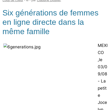
Coup de coeur
- le
-
par
Claudine Douillet
.
Six générations de femmes
en ligne directe dans la
même famille
MEXI
CO
,le
03/0
9/08
- La
petit
e
Joce
lyn,